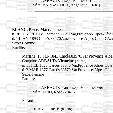
Père:
ARBAUD, Joseph Paul
{21684}
Mère:
BARBAROUX, Angélique
{21688}
BLANC, Pierre Marcellin
{84391}
n. 30 JUN 1811 Le Thoronet,83340,Var,Provence-Alpes-Côt
d. 14 JAN 1893 Carcès,83570,Var,Provence-Alpes-Côte D'
Sexe: Homme
Famille:
Mariage: 15 SEP 1843 Carcès,83570,Var,Provence-Al
Conjoint:
ARBAUD, Victorine
{21697}
n. 11 FEB 1823 Carcès,83570,Var,Provence-Alpes-Cô
d. 2 MAR 1877 Carcès,83570,Var,Provence-Alpes-Cô
Sexe: Femme
Parents:
Père:
ARBAUD, Jean Joseph Victor
{21660}
Mère:
LEID, Rose
{21698}
Enfants:
BLANC, Eulalie
{84390}