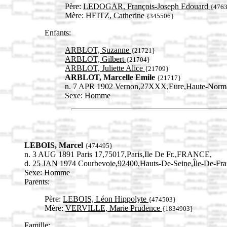
Père:
LEDOGAR, François-Joseph Edouard
{476
Mère:
HEITZ, Catherine
{345506}
Enfants:
ARBLOT, Suzanne
{21721}
ARBLOT, Gilbert
{21704}
ARBLOT, Juliette Alice
{21709}
ARBLOT, Marcelle Emile
{21717}
n. 7 APR 1902 Vernon,27XXX,Eure,Haute-Nor
Sexe: Homme
LEBOIS, Marcel
{474495}
n. 3 AUG 1891 Paris 17,75017,Paris,Ile De Fr.,FRANCE,
d. 25 JAN 1974 Courbevoie,92400,Hauts-De-Seine,Île-De-F
Sexe: Homme
Parents:
Père:
LEBOIS, Léon Hippolyte
{474503}
Mère:
VERVILLE, Marie Prudence
{1834903}
Famille: