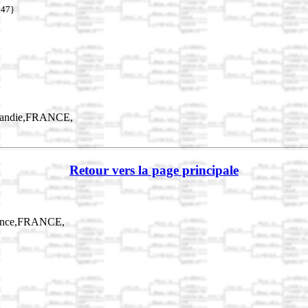
347}
mandie,FRANCE,
Retour vers la page principale
rance,FRANCE,