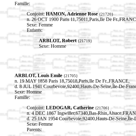
Famille:
Conjoint:
HAMON, Adrienne Rose
{21720}
n. 26 OCT 1900 Paris 11,75011,Paris,Ile De Fr.,FRAN
Sexe: Femme
Enfants:
ARBLOT, Robert
{21719}
Sexe: Homme
ARBLOT, Louis Emile
{21705}
n. 19 MAY 1858 Paris 18,75018,Paris,Ile De Fr.,FRANCE,
d. 8 JUL 1941 Courbevoie,92400,Hauts-De-Seine,Île-De-Fr
Sexe: Homme
Famille:
Conjoint:
LEDOGAR, Catherine
{21706}
n. 4 DEC 1867 Ingwiller,67340,Bas-Rhin,Alsace,FRA
d. 25 JAN 1954 Courbevoie,92400,Hauts-De-Seine,Îl
Sexe: Femme
Parents: