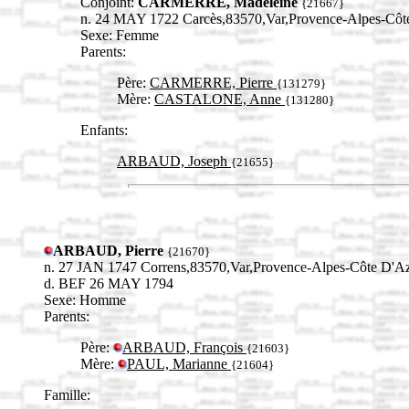
Conjoint:
CARMERRE, Madeleine
{21667}
n. 24 MAY 1722 Carcès,83570,Var,Provence-Alpes-C
Sexe: Femme
Parents:
Père:
CARMERRE, Pierre
{131279}
Mère:
CASTALONE, Anne
{131280}
Enfants:
ARBAUD, Joseph
{21655}
ARBAUD, Pierre
{21670}
n. 27 JAN 1747 Correns,83570,Var,Provence-Alpes-Côte D
d. BEF 26 MAY 1794
Sexe: Homme
Parents:
Père:
ARBAUD, François
{21603}
Mère:
PAUL, Marianne
{21604}
Famille: