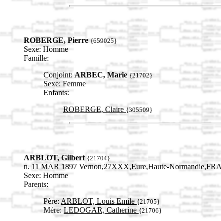
ROBERGE, Pierre
{659025}
Sexe: Homme
Famille:
Conjoint:
ARBEC, Marie
{21702}
Sexe: Femme
Enfants:
ROBERGE, Claire
{305509}
ARBLOT, Gilbert
{21704}
n. 11 MAR 1897 Vernon,27XXX,Eure,Haute-Normandie,FR
Sexe: Homme
Parents:
Père:
ARBLOT, Louis Emile
{21705}
Mère:
LEDOGAR, Catherine
{21706}