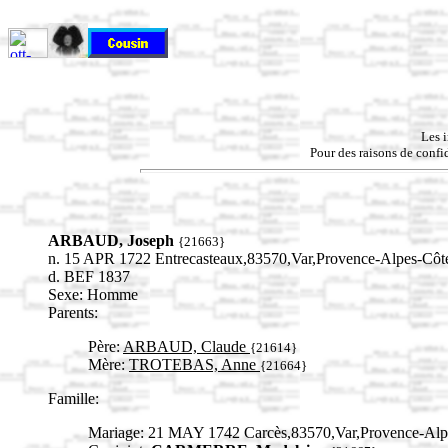
Les 
Pour des raisons de confid
ARBAUD, Joseph
{21663}
n. 15 APR 1722 Entrecasteaux,83570,Var,Provence-Alpes-C
d. BEF 1837
Sexe: Homme
Parents:
Père:
ARBAUD, Claude
{21614}
Mère:
TROTEBAS, Anne
{21664}
Famille:
Mariage: 21 MAY 1742 Carcès,83570,Var,Provence-A