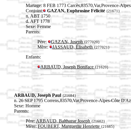
Mariage: 8 FEB 1773 Carcès,83570,Var,Provence-Alp
Conjoint:
GAZAN, Euphrosine Félicité
{21671}
n. ABT 1750
d. AFT 1778
Sexe: Femme
Parents:
Père:
GAZAN, Joseph
{277020}
Mère:
JASSAUD, Élisabeth
{277021}
Enfants:
ARBAUD, Joseph Boniface
{21620}
ARBAUD, Joseph Paul
{21684}
n. 26 SEP 1795 Correns,83570,Var,Provence-Alpes-Côte D'
Sexe: Homme
Parents:
Père:
ARBAUD, Balthazar Joseph
{21602}
Mère:
FOUBERT, Marguerite Henriette
{21685}