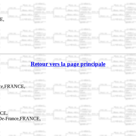
CE,
Retour vers la page principale
ance,FRANCE,
NCE,
e-De-France,FRANCE,