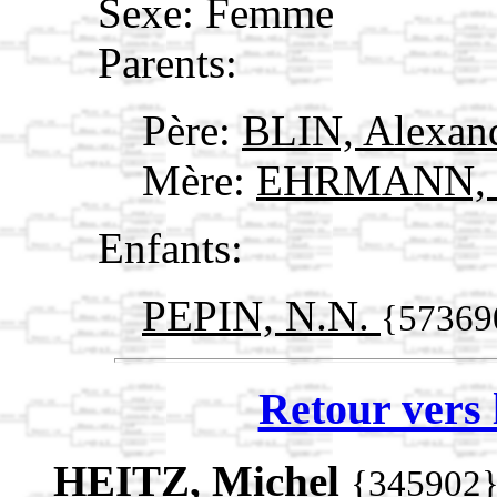
Sexe: Femme
Parents:
Père:
BLIN, Alexan
Mère:
EHRMANN, C
Enfants:
PEPIN, N.N.
{57369
Retour vers 
HEITZ, Michel
{345902