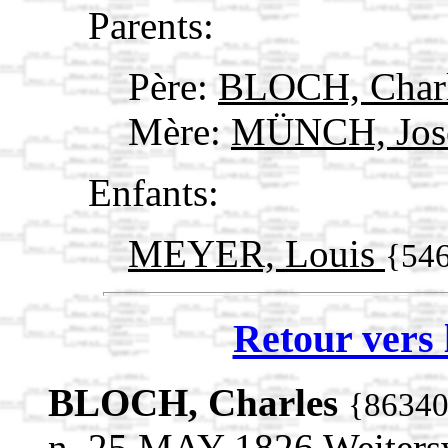
Parents:
Père:
BLOCH, Char
Mère:
MÜNCH, Jos
Enfants:
MEYER, Louis
{54
Retour vers 
BLOCH, Charles
{8634
n. 25 MAY 1826 Weitersw