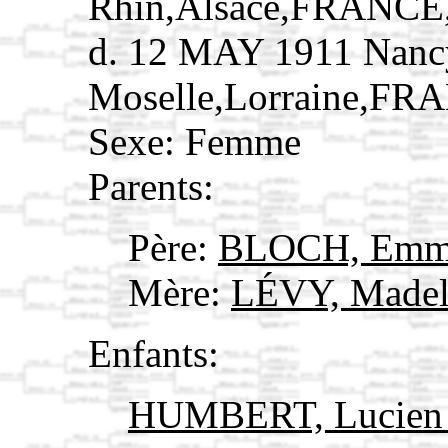
Rhin,Alsace,FRANCE
d. 12 MAY 1911 Nanc
Moselle,Lorraine,FR
Sexe: Femme
Parents:
Père:
BLOCH, Emm
Mère:
LÉVY, Madel
Enfants:
HUMBERT, Lucie