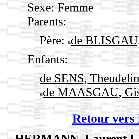
Sexe: Femme
Parents:
Père:
de BLISGAU,
Enfants:
de SENS, Theudeli
de MAASGAU, Gis
Retour vers 
HERMANN, Laurent L