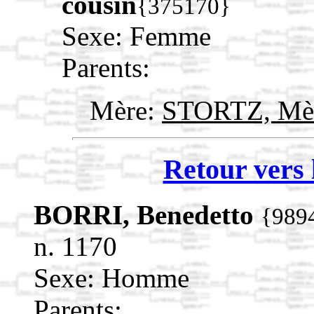
cousin
{375170}
Sexe: Femme
Parents:
Mère:
STORTZ, Mèr
Retour vers 
BORRI, Benedetto
{989
n. 1170
Sexe: Homme
Parents: