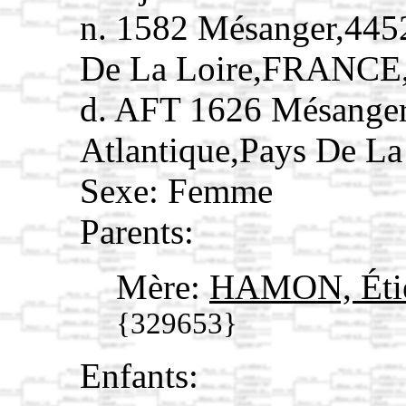
n. 1582 Mésanger,4452
De La Loire,FRANCE
d. AFT 1626 Mésanger
Atlantique,Pays De L
Sexe: Femme
Parents:
Mère:
HAMON, Étie
{329653}
Enfants: