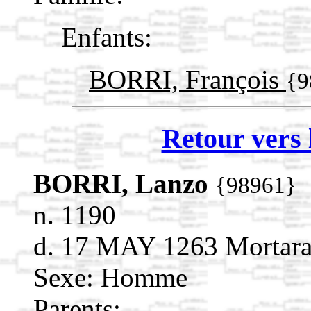
Enfants:
BORRI, François
{9
Retour vers 
BORRI, Lanzo
{98961}
n. 1190
d. 17 MAY 1263 Mortara It
Sexe: Homme
Parents: