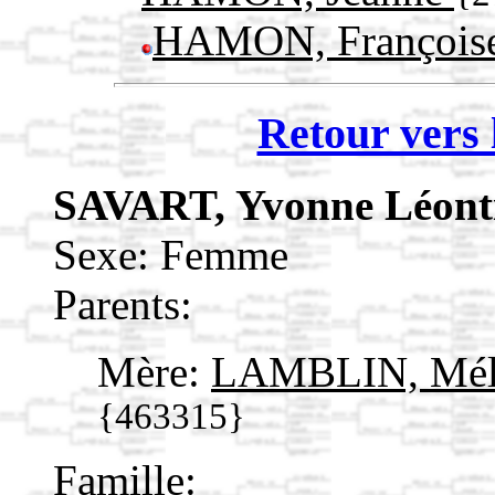
HAMON, François
Retour vers 
SAVART, Yvonne Léont
Sexe: Femme
Parents:
Mère:
LAMBLIN, Mélan
{463315}
Famille: