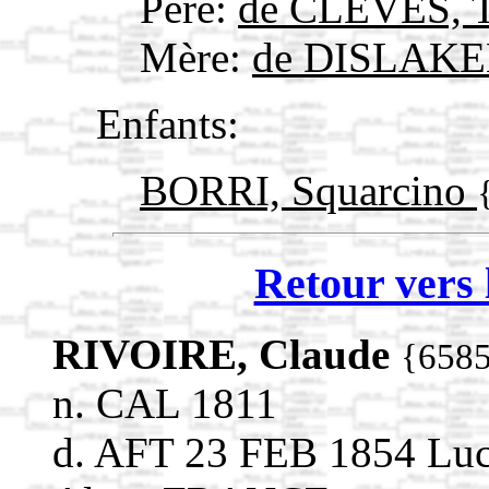
Père:
de CLEVES, T
Mère:
de DISLAKEN
Enfants:
BORRI, Squarcino
Retour vers 
RIVOIRE, Claude
{658
n. CAL 1811
d. AFT 23 FEB 1854 Lu