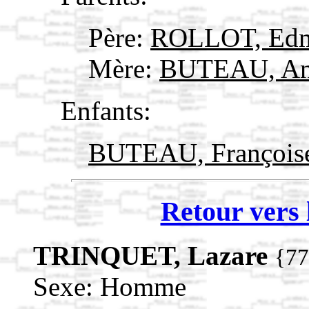
Père:
ROLLOT, Ed
Mère:
BUTEAU, Ant
Enfants:
BUTEAU, François
Retour vers 
TRINQUET, Lazare
{7
Sexe: Homme