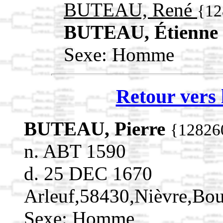
BUTEAU, René
{12
BUTEAU, Étienne
Sexe: Homme
Retour vers 
BUTEAU, Pierre
{12826
n. ABT 1590
d. 25 DEC 1670
Arleuf,58430,Nièvre,B
Sexe: Homme