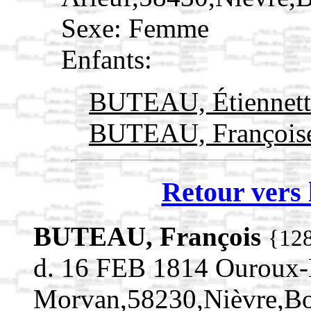
Sexe: Femme
Enfants:
BUTEAU, Étiennett
BUTEAU, François
Retour vers 
BUTEAU, François
{12
d. 16 FEB 1814 Ouroux-
Morvan,58230,Nièvre,