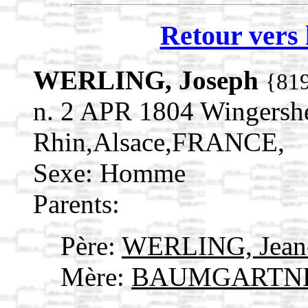
Retour vers 
WERLING, Joseph
{81
n. 2 APR 1804 Wingersh
Rhin,Alsace,FRANCE,
Sexe: Homme
Parents:
Père:
WERLING, Jean
Mère:
BAUMGARTNER