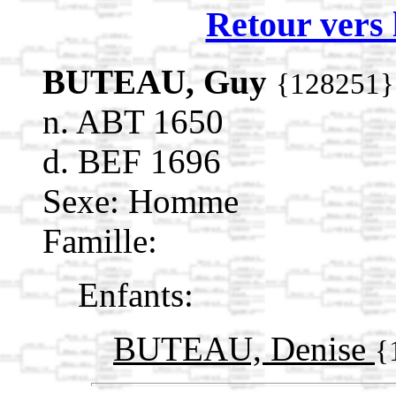
Retour vers 
BUTEAU, Guy
{128251}
n. ABT 1650
d. BEF 1696
Sexe: Homme
Famille:
Enfants:
BUTEAU, Denise
{