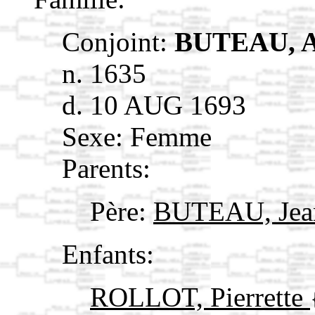
Conjoint:
BUTEAU, A
n. 1635
d. 10 AUG 1693
Sexe: Femme
Parents:
Père:
BUTEAU, Je
Enfants:
ROLLOT, Pierrette