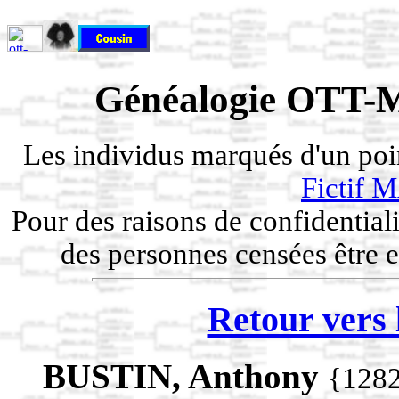
Généalogie OTT-M
Les individus marqués d'un po
Fictif
Pour des raisons de confidentiali
des personnes censées être e
Retour vers 
BUSTIN, Anthony
{128