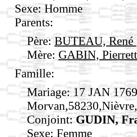
Sexe: Homme
Parents:
Père:
BUTEAU, René
Mère:
GABIN, Pierret
Famille:
Mariage: 17 JAN 176
Morvan,58230,Nièvr
Conjoint:
GUDIN, Fr
Sexe: Femme