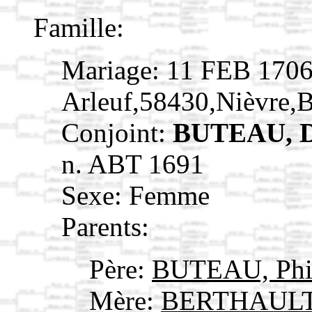
Famille:
Mariage: 11 FEB 170
Arleuf,58430,Nièvre
Conjoint:
BUTEAU, D
n. ABT 1691
Sexe: Femme
Parents:
Père:
BUTEAU, Phi
Mère:
BERTHAULT,