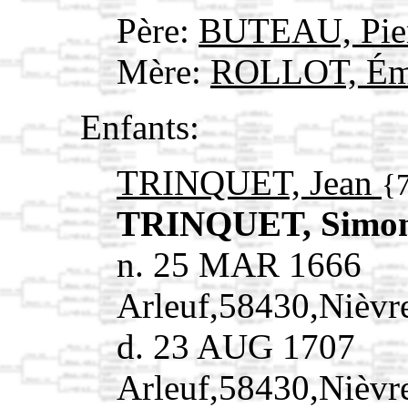
Père:
BUTEAU, Pie
Mère:
ROLLOT, Ém
Enfants:
TRINQUET, Jean
{
TRINQUET, Simo
n. 25 MAR 1666
Arleuf,58430,Nièv
d. 23 AUG 1707
Arleuf,58430,Nièv