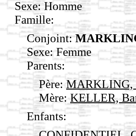
Sexe: Homme
Famille:
Conjoint:
MARKLING,
Sexe: Femme
Parents:
Père:
MARKLING, 
Mère:
KELLER, Ba
Enfants:
CONFIDENTIEL, Co