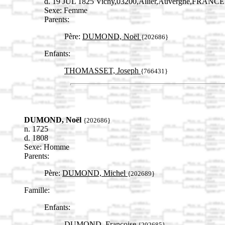
d. 19 JUL 1825 Vichy,03200,Allier,Auvergne,FRANCE
Sexe: Femme
Parents:
Père:
DUMOND, Noël
{202686}
Enfants:
THOMASSET, Joseph
{766431}
DUMOND, Noël
{202686}
n. 1725
d. 1808
Sexe: Homme
Parents:
Père:
DUMOND, Michel
{202689}
Famille:
Enfants:
DUMOND, Françoise
{202685}