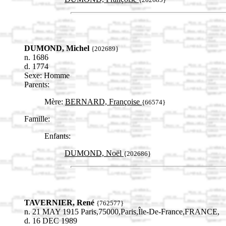
DUMOND, Michel
{202689}
n. 1686
d. 1774
Sexe: Homme
Parents:
Mère:
BERNARD, Françoise
{66574}
Famille:
Enfants:
DUMOND, Noël
{202686}
TAVERNIER, René
{762577}
n. 21 MAY 1915 Paris,75000,Paris,Île-De-France,FRANCE,
d. 16 DEC 1989