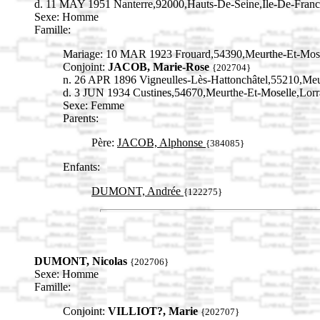
d. 11 MAY 1951 Nanterre,92000,Hauts-De-Seine,Île-De-Fra
Sexe: Homme
Famille:
Mariage: 10 MAR 1923 Frouard,54390,Meurthe-Et-Mos
Conjoint:
JACOB, Marie-Rose
{202704}
n. 26 APR 1896 Vigneulles-Lès-Hattonchâtel,55210,M
d. 3 JUN 1934 Custines,54670,Meurthe-Et-Moselle,Lo
Sexe: Femme
Parents:
Père:
JACOB, Alphonse
{384085}
Enfants:
DUMONT, Andrée
{122275}
DUMONT, Nicolas
{202706}
Sexe: Homme
Famille:
Conjoint:
VILLIOT?, Marie
{202707}