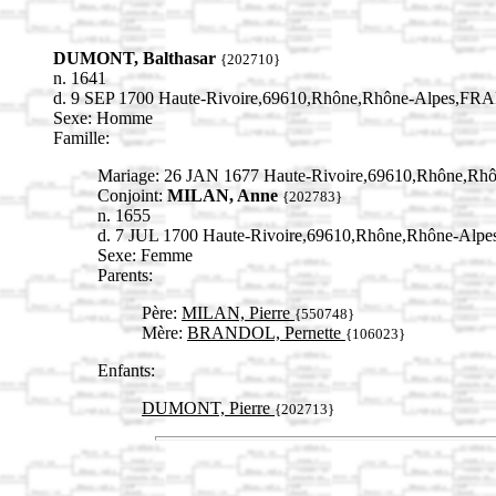
DUMONT, Balthasar
{202710}
n. 1641
d. 9 SEP 1700 Haute-Rivoire,69610,Rhône,Rhône-Alpes,FR
Sexe: Homme
Famille:
Mariage: 26 JAN 1677 Haute-Rivoire,69610,Rhône,R
Conjoint:
MILAN, Anne
{202783}
n. 1655
d. 7 JUL 1700 Haute-Rivoire,69610,Rhône,Rhône-Al
Sexe: Femme
Parents:
Père:
MILAN, Pierre
{550748}
Mère:
BRANDOL, Pernette
{106023}
Enfants:
DUMONT, Pierre
{202713}