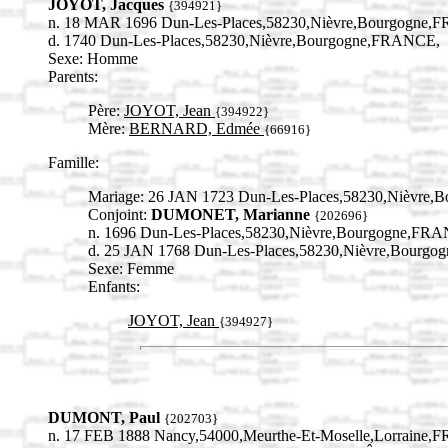
JOYOT, Jacques
{394921}
n. 18 MAR 1696 Dun-Les-Places,58230,Nièvre,Bourgogne
d. 1740 Dun-Les-Places,58230,Nièvre,Bourgogne,FRANCE,
Sexe: Homme
Parents:
Père:
JOYOT, Jean
{394922}
Mère:
BERNARD, Edmée
{66916}
Famille:
Mariage: 26 JAN 1723 Dun-Les-Places,58230,Nièvre
Conjoint:
DUMONET, Marianne
{202696}
n. 1696 Dun-Les-Places,58230,Nièvre,Bourgogne,FR
d. 25 JAN 1768 Dun-Les-Places,58230,Nièvre,Bourg
Sexe: Femme
Enfants:
JOYOT, Jean
{394927}
DUMONT, Paul
{202703}
n. 17 FEB 1888 Nancy,54000,Meurthe-Et-Moselle,Lorraine