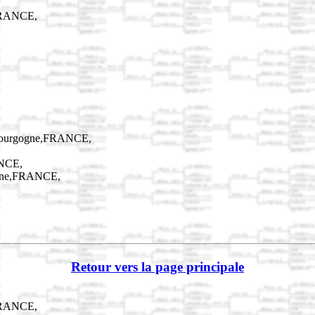
,FRANCE,
,Bourgogne,FRANCE,
ANCE,
ogne,FRANCE,
Retour vers la page principale
,FRANCE,