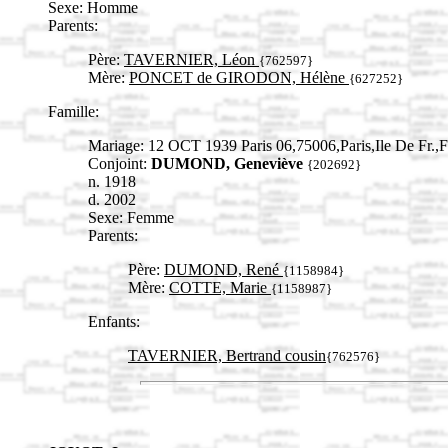
Sexe: Homme
Parents:
Père:
TAVERNIER, Léon
{762597}
Mère:
PONCET de GIRODON, Hélène
{627252}
Famille:
Mariage: 12 OCT 1939 Paris 06,75006,Paris,Ile De Fr
Conjoint:
DUMOND, Geneviève
{202692}
n. 1918
d. 2002
Sexe: Femme
Parents:
Père:
DUMOND, René
{1158984}
Mère:
COTTE, Marie
{1158987}
Enfants:
TAVERNIER, Bertrand cousin
{762576}