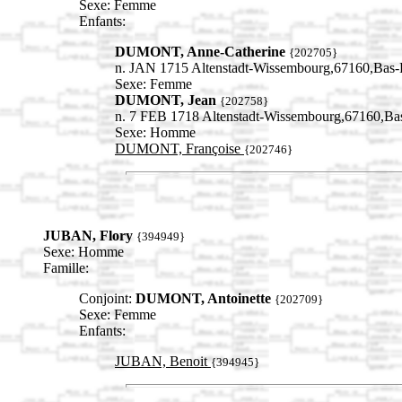
Sexe: Femme
Enfants:
DUMONT, Anne-Catherine
{202705}
n. JAN 1715 Altenstadt-Wissembourg,67160,Ba
Sexe: Femme
DUMONT, Jean
{202758}
n. 7 FEB 1718 Altenstadt-Wissembourg,67160,B
Sexe: Homme
DUMONT, Françoise
{202746}
JUBAN, Flory
{394949}
Sexe: Homme
Famille:
Conjoint:
DUMONT, Antoinette
{202709}
Sexe: Femme
Enfants:
JUBAN, Benoit
{394945}