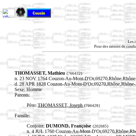
Les 
Pour des raisons de confid
THOMASSET, Mathieu
{766432}
n. 23 NOV 1764 Couzon-Au-Mont-D'Or,69270,Rhône,Rhôn
d. 28 APR 1828 Couzon-Au-Mont-D'Or,69270,Rhône,Rhôn
Sexe: Homme
Parents:
Père:
THOMASSET, Joseph
{766428}
Famille:
Conjoint:
DUMOND, Françoise
{202685}
n. 4 JUL 1760 Couzon-Au-Mont-D'Or,69270,Rhône,R