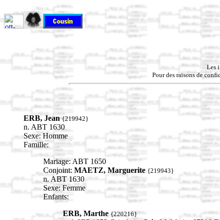
Les 
Pour des raisons de confid
ERB, Jean
{219942}
n. ABT 1630
Sexe: Homme
Famille:
Mariage: ABT 1650
Conjoint:
MAETZ, Marguerite
{219943}
n. ABT 1630
Sexe: Femme
Enfants:
ERB, Marthe
{220216}