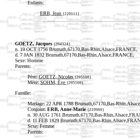
Enfants:
ERB, Jean
{220111}
GOETZ, Jacques
{294324}
n. 19 OCT 1756 Brumath,67170,Bas-Rhin,Alsace,FRANCE,
d. 7 JAN 1832 Brumath,67170,Bas-Rhin,Alsace,FRANCE,
Sexe: Homme
Parents:
Père:
GOETZ, Nicolas
{295108}
Mère:
SOHM, Ève
{295109}
Famille:
Mariage: 22 APR 1788 Brumath,67170,Bas-Rhin,Alsa
Conjoint:
ERB, Anne-Marie
{219960}
n. 30 AUG 1761 Brumath,67170,Bas-Rhin,Alsace,FR
d. 11 FEB 1829 Brumath,67170,Bas-Rhin,Alsace,FRA
Sexe: Femme
Parents: