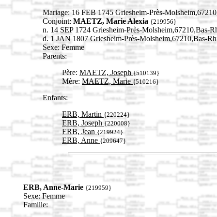
Mariage: 16 FEB 1745 Griesheim-Près-Molsheim,6721
Conjoint:
MAETZ, Marie Alexia
{219956}
n. 14 SEP 1724 Griesheim-Près-Molsheim,67210,Bas-
d. 1 JAN 1807 Griesheim-Près-Molsheim,67210,Bas-R
Sexe: Femme
Parents:
Père:
MAETZ, Joseph
{510139}
Mère:
MAETZ, Marie
{510216}
Enfants:
ERB, Martin
{220224}
ERB, Joseph
{220008}
ERB, Jean
{219924}
ERB, Anne
{209647}
ERB, Anne-Marie
{219959}
Sexe: Femme
Famille: