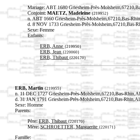
Mariage: ABT 1680 Griesheim-Près-Molsheim,67210,
Conjoint:
MAETZ, Madeleine
{219952}
n. ABT 1660 Griesheim-Près-Molsheim,67210,Bas-Rh
d. 8 NOV 1733 Griesheim-Près-Molsheim,67210,Bas-
Sexe: Femme
Enfants:
ERB, Anne
{219950}
ERB, Jean
{220060}
ERB, Thibaut
{220170}
ERB, Martin
{219955}
n. 11 DEC 1727 Griesheim-Près-Molsheim,67210,Bas-Rhin,
d. 31 JAN 1791 Griesheim-Près-Molsheim,67210,Bas-Rhin,
Sexe: Homme
Parents:
Père:
ERB, Thibaut
{220170}
Mère:
SCHROETTER, Marguerite
{220171}
Famille: