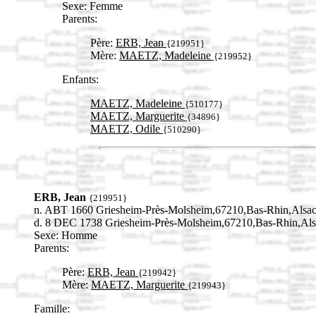
Sexe: Femme
Parents:
Père:
ERB, Jean
{219951}
Mère:
MAETZ, Madeleine
{219952}
Enfants:
MAETZ, Madeleine
{510177}
MAETZ, Marguerite
{34896}
MAETZ, Odile
{510290}
ERB, Jean
{219951}
n. ABT 1660 Griesheim-Près-Molsheim,67210,Bas-Rhin,Als
d. 8 DEC 1738 Griesheim-Près-Molsheim,67210,Bas-Rhin,A
Sexe: Homme
Parents:
Père:
ERB, Jean
{219942}
Mère:
MAETZ, Marguerite
{219943}
Famille: