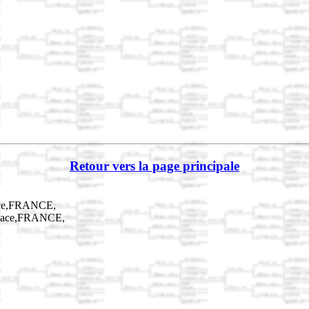
Retour vers la page principale
ace,FRANCE,
lsace,FRANCE,