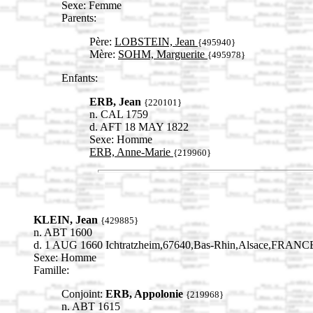
Sexe: Femme
Parents:
Père:
LOBSTEIN, Jean
{495940}
Mère:
SOHM, Marguerite
{495978}
Enfants:
ERB, Jean
{220101}
n. CAL 1759
d. AFT 18 MAY 1822
Sexe: Homme
ERB, Anne-Marie
{219960}
KLEIN, Jean
{429885}
n. ABT 1600
d. 1 AUG 1660 Ichtratzheim,67640,Bas-Rhin,Alsace,FRANC
Sexe: Homme
Famille:
Conjoint:
ERB, Appolonie
{219968}
n. ABT 1615