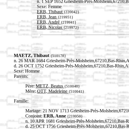
n. 1 SEP 1652 Griesheim-Près-Molsheim,67210
Sexe: Femme
ERB, Thibaut
{220042}
ERB, Jean
{219951}
ERB, André
{219941}
ERB, Nicolas
{219972}
MAETZ, Thibaut
{510178}
n. 26 MAR 1684 Griesheim-Près-Molsheim,67210,Bas-Rhin
d. 26 OCT 1752 Griesheim-Près-Molsheim,67210,Bas-Rhin,
Sexe: Homme
Parents:
Père:
METZ, Beatus
{510040}
Mère:
OTT, Madeleine
{510041}
Famille:
Mariage: 21 NOV 1713 Griesheim-Près-Molsheim,672
Conjoint:
ERB, Anne
{219950}
n. 10 APR 1681 Griesheim-Près-Molsheim,67210,Bas
d. 25 OCT 1756 Griesheim-Près-Molsheim,67210,Bas