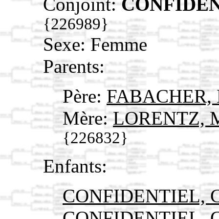
Conjoint:
CONFIDENT
{226989}
Sexe: Femme
Parents:
Père:
FABACHER, 
Mère:
LORENTZ, Ma
{226832}
Enfants:
CONFIDENTIEL, Co
CONFIDENTIEL, Co