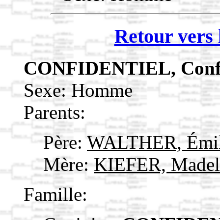
Retour vers 
CONFIDENTIEL, Confi
Sexe: Homme
Parents:
Père:
WALTHER, Émi
Mère:
KIEFER, Madel
Famille: