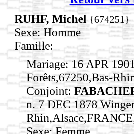
RUHF, Michel
{674251}
Sexe: Homme
Famille:
Mariage: 16 APR 1901
Forêts,67250,Bas-Rh
Conjoint:
FABACHER
n. 7 DEC 1878 Winge
Rhin,Alsace,FRANCE
Sexe: Femme