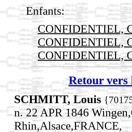
Enfants:
CONFIDENTIEL, Co
CONFIDENTIEL, Co
CONFIDENTIEL, Co
Retour vers 
SCHMITT, Louis
{7017
n. 22 APR 1846 Wingen,
Rhin,Alsace,FRANCE,