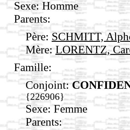
Sexe: Homme
Parents:
Père:
SCHMITT, Alph
Mère:
LORENTZ, Car
Famille:
Conjoint:
CONFIDENT
{226906}
Sexe: Femme
Parents: