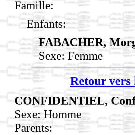
Famille:
Enfants:
FABACHER, Mor
Sexe: Femme
Retour vers 
CONFIDENTIEL, Confi
Sexe: Homme
Parents: