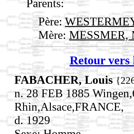
Parents:
Père:
WESTERMEYE
Mère:
MESSMER, M
Retour vers 
FABACHER, Louis
{22
n. 28 FEB 1885 Wingen,
Rhin,Alsace,FRANCE,
d. 1929
Sexe: Homme