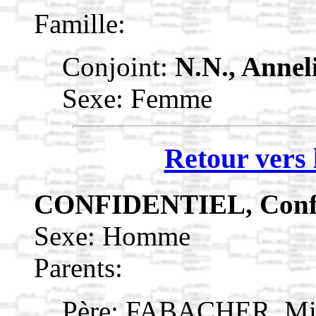
Famille:
Conjoint:
N.N., Annel
Sexe: Femme
Retour vers 
CONFIDENTIEL, Confi
Sexe: Homme
Parents:
Père:
FABACHER, Mi