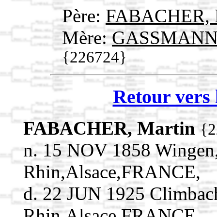
Père:
FABACHER, M
Mère:
GASSMANN, 
{226724}
Retour vers 
FABACHER, Martin
{2
n. 15 NOV 1858 Wingen
Rhin,Alsace,FRANCE,
d. 22 JUN 1925 Climbac
Rhin,Alsace,FRANCE,