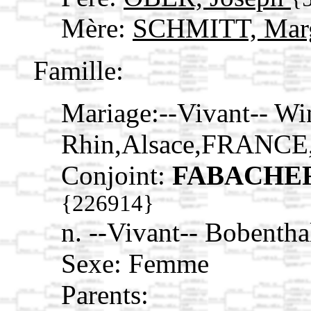
Mère:
SCHMITT, Marg
Famille:
Mariage:--Vivant-- W
Rhin,Alsace,FRANCE
Conjoint:
FABACHER,
{226914}
n. --Vivant-- Bobent
Sexe: Femme
Parents: