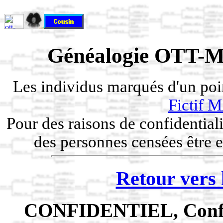
Généalogie OTT-M
Les individus marqués d'un po
Fictif
Pour des raisons de confidentiali
des personnes censées être e
Retour vers 
CONFIDENTIEL, Confi