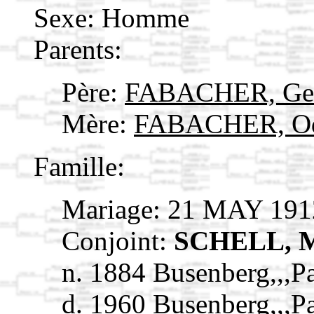
Sexe: Homme
Parents:
Père:
FABACHER, Ge
Mère:
FABACHER, O
Famille:
Mariage: 21 MAY 19
Conjoint:
SCHELL, 
n. 1884 Busenberg,,
d. 1960 Busenberg,,