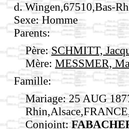
d. Wingen,67510,Bas-R
Sexe: Homme
Parents:
Père:
SCHMITT, Jacq
Mère:
MESSMER, Ma
Famille:
Mariage: 25 AUG 187
Rhin,Alsace,FRANCE
Conjoint:
FABACHER,