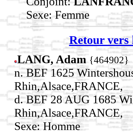
Conjoint:
LANFRANCH
Sexe: Femme
Retour vers 
LANG, Adam
{464902}
n. BEF 1625 Wintershou
Rhin,Alsace,FRANCE,
d. BEF 28 AUG 1685 Win
Rhin,Alsace,FRANCE,
Sexe: Homme