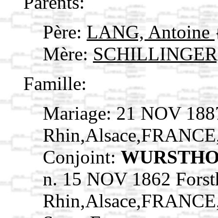
Parents:
Père:
LANG, Antoine
Mère:
SCHILLINGER,
Famille:
Mariage: 21 NOV 1887
Rhin,Alsace,FRANCE
Conjoint:
WURSTHOR
n. 15 NOV 1862 Forst
Rhin,Alsace,FRANCE