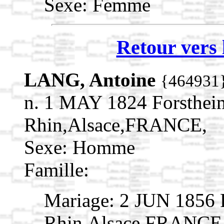
Sexe: Femme
Retour vers 
LANG, Antoine
{464931
n. 1 MAY 1824 Forsthei
Rhin,Alsace,FRANCE,
Sexe: Homme
Famille:
Mariage: 2 JUN 1856 
Rhin,Alsace,FRANCE