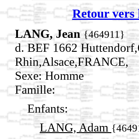
Retour vers 
LANG, Jean
{464911}
d. BEF 1662 Huttendorf
Rhin,Alsace,FRANCE,
Sexe: Homme
Famille:
Enfants:
LANG, Adam
{4649