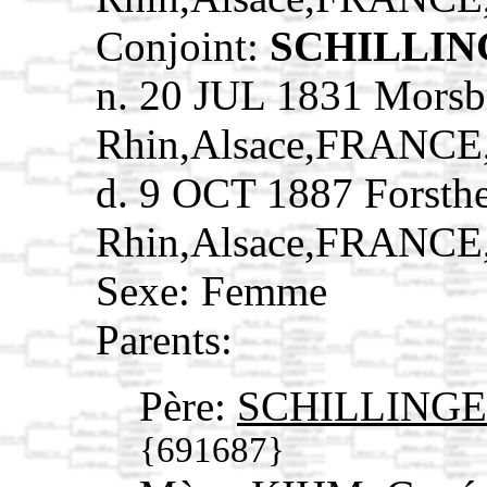
Conjoint:
SCHILLING
n. 20 JUL 1831 Morsb
Rhin,Alsace,FRANCE
d. 9 OCT 1887 Forsth
Rhin,Alsace,FRANCE
Sexe: Femme
Parents:
Père:
SCHILLINGER,
{691687}