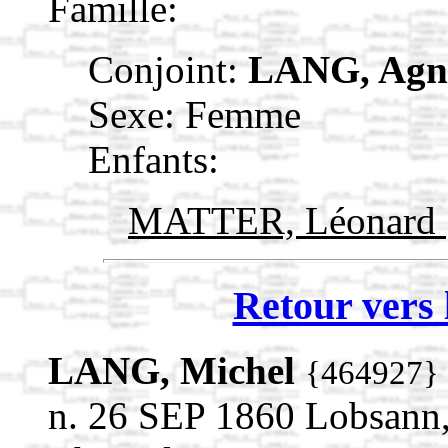
Famille:
Conjoint:
LANG, Agn
Sexe: Femme
Enfants:
MATTER, Léonard
Retour vers 
LANG, Michel
{464927}
n. 26 SEP 1860 Lobsann