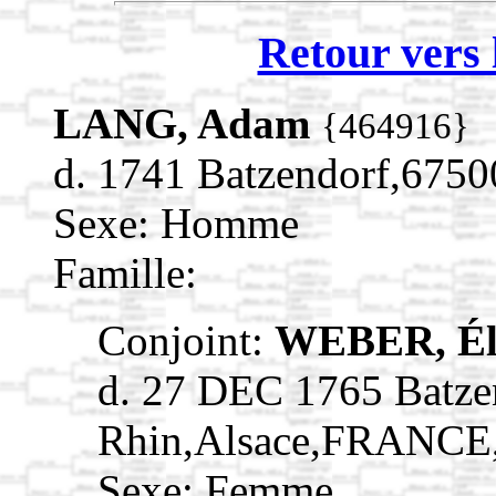
Retour vers 
LANG, Adam
{464916}
d. 1741 Batzendorf,675
Sexe: Homme
Famille:
Conjoint:
WEBER, Él
d. 27 DEC 1765 Batze
Rhin,Alsace,FRANCE
Sexe: Femme