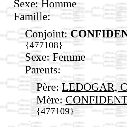
Sexe: Homme
Famille:
Conjoint:
CONFIDENT
{477108}
Sexe: Femme
Parents:
Père:
LEDOGAR, Ch
Mère:
CONFIDENTIE
{477109}