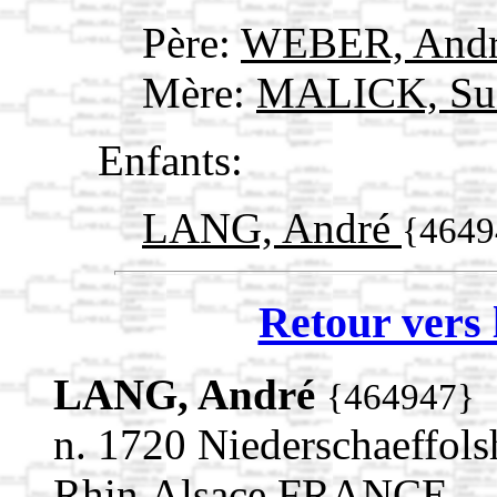
Père:
WEBER, And
Mère:
MALICK, Su
Enfants:
LANG, André
{4649
Retour vers 
LANG, André
{464947}
n. 1720 Niederschaeffol
Rhin,Alsace,FRANCE,