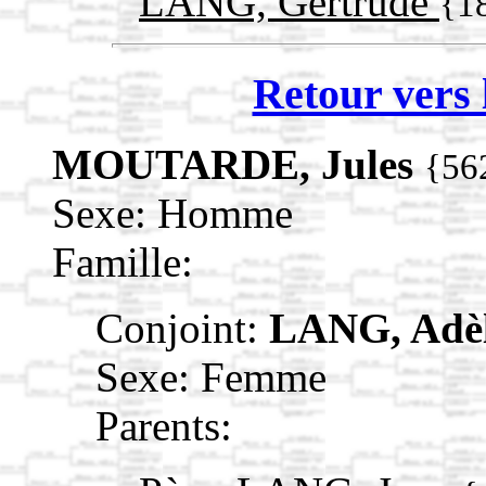
LANG, Gertrude
{1
Retour vers 
MOUTARDE, Jules
{56
Sexe: Homme
Famille:
Conjoint:
LANG, Adè
Sexe: Femme
Parents: