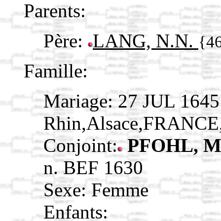
Parents:
Père:
LANG, N.N.
{4
Famille:
Mariage: 27 JUL 1645
Rhin,Alsace,FRANCE
Conjoint:
PFOHL, Ma
n. BEF 1630
Sexe: Femme
Enfants: