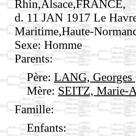
Rhin,Alsace,FRANCE,
d. 11 JAN 1917 Le Havre
Maritime,Haute-Norma
Sexe: Homme
Parents:
Père:
LANG, Georges
Mère:
SEITZ, Marie-
Famille:
Enfants: