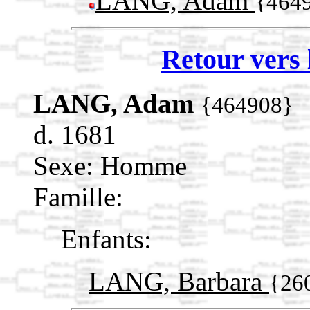
LANG, Adam
{464
Retour vers 
LANG, Adam
{464908}
d. 1681
Sexe: Homme
Famille:
Enfants:
LANG, Barbara
{26