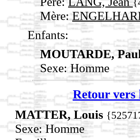
Père:
LANG, Jean
{
Mère:
ENGELHARD
Enfants:
MOUTARDE, Pau
Sexe: Homme
Retour vers 
MATTER, Louis
{52571
Sexe: Homme