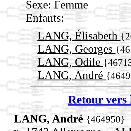
Sexe: Femme
Enfants:
LANG, Élisabeth
{2
LANG, Georges
{46
LANG, Odile
{4671
LANG, André
{4649
Retour vers 
LANG, André
{464950}