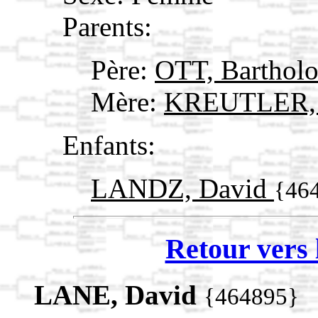
Parents:
Père:
OTT, Bartho
Mère:
KREUTLER,
Enfants:
LANDZ, David
{46
Retour vers 
LANE, David
{464895}