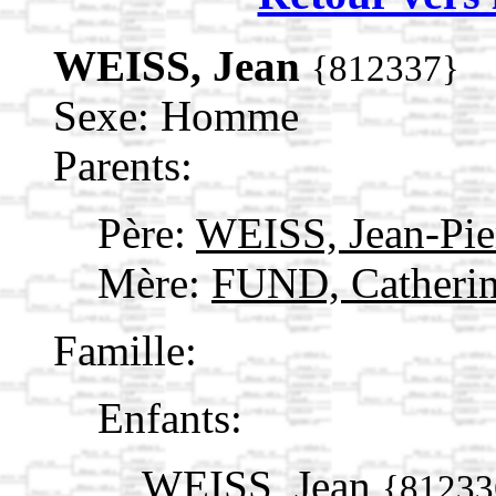
WEISS, Jean
{812337}
Sexe: Homme
Parents:
Père:
WEISS, Jean-Pie
Mère:
FUND, Catheri
Famille:
Enfants:
WEISS, Jean
{81233