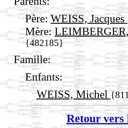
Parents:
Père:
WEISS, Jacques
Mère:
LEIMBERGER, C
{482185}
Famille:
Enfants:
WEISS, Michel
{81
Retour vers 