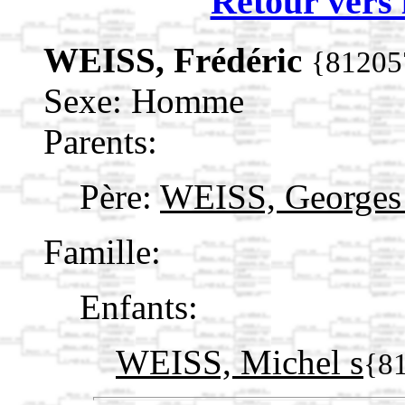
Retour vers 
WEISS, Frédéric
{81205
Sexe: Homme
Parents:
Père:
WEISS, George
Famille:
Enfants:
WEISS, Michel s
{8