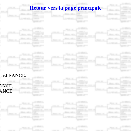
Retour vers la page principale
,
sace,FRANCE,
RANCE,
FRANCE,