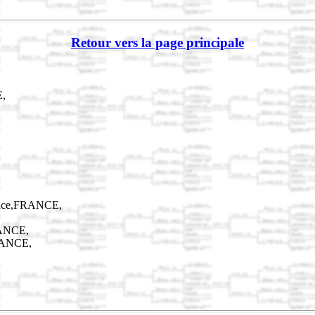
Retour vers la page principale
E,
sace,FRANCE,
RANCE,
RANCE,