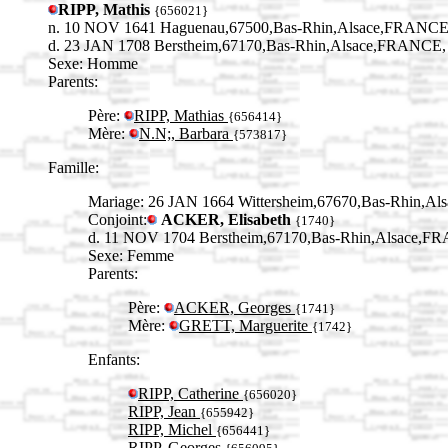
RIPP, Mathis
{656021}
n. 10 NOV 1641 Haguenau,67500,Bas-Rhin,Alsace,FRANCE
d. 23 JAN 1708 Berstheim,67170,Bas-Rhin,Alsace,FRANCE,
Sexe: Homme
Parents:
Père:
RIPP, Mathias
{656414}
Mère:
N.N;, Barbara
{573817}
Famille:
Mariage: 26 JAN 1664 Wittersheim,67670,Bas-Rhin,A
Conjoint:
ACKER, Elisabeth
{1740}
d. 11 NOV 1704 Berstheim,67170,Bas-Rhin,Alsace,F
Sexe: Femme
Parents:
Père:
ACKER, Georges
{1741}
Mère:
GRETT, Marguerite
{1742}
Enfants:
RIPP, Catherine
{656020}
RIPP, Jean
{655942}
RIPP, Michel
{656441}
RIPP, Georges