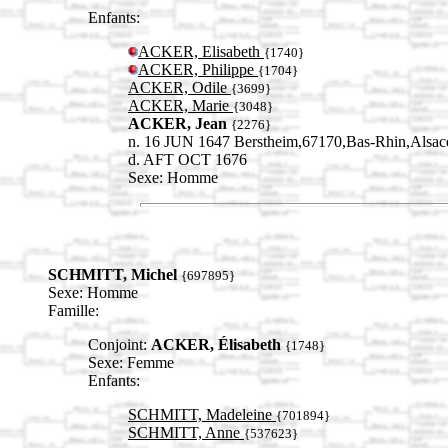
Enfants:
ACKER, Elisabeth
{1740}
ACKER, Philippe
{1704}
ACKER, Odile
{3699}
ACKER, Marie
{3048}
ACKER, Jean
{2276}
n. 16 JUN 1647 Berstheim,67170,Bas-Rhin,Als
d. AFT OCT 1676
Sexe: Homme
SCHMITT, Michel
{697895}
Sexe: Homme
Famille:
Conjoint:
ACKER, Élisabeth
{1748}
Sexe: Femme
Enfants:
SCHMITT, Madeleine
{701894}
SCHMITT, Anne
{537623}