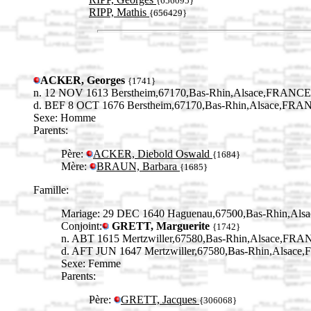
{656095}
RIPP, Mathis
{656429}
ACKER, Georges
{1741}
n. 12 NOV 1613 Berstheim,67170,Bas-Rhin,Alsace,FRANCE
d. BEF 8 OCT 1676 Berstheim,67170,Bas-Rhin,Alsace,FRA
Sexe: Homme
Parents:
Père:
ACKER, Diebold Oswald
{1684}
Mère:
BRAUN, Barbara
{1685}
Famille:
Mariage: 29 DEC 1640 Haguenau,67500,Bas-Rhin,Als
Conjoint:
GRETT, Marguerite
{1742}
n. ABT 1615 Mertzwiller,67580,Bas-Rhin,Alsace,FRA
d. AFT JUN 1647 Mertzwiller,67580,Bas-Rhin,Alsac
Sexe: Femme
Parents:
Père:
GRETT, Jacques
{306068}