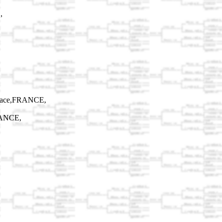
,
lsace,FRANCE,
RANCE,