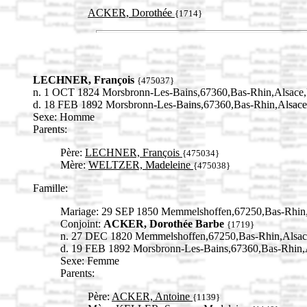
ACKER, Dorothée
{1714}
LECHNER, François
{475037}
n. 1 OCT 1824 Morsbronn-Les-Bains,67360,Bas-Rhin,Alsa
d. 18 FEB 1892 Morsbronn-Les-Bains,67360,Bas-Rhin,Alsa
Sexe: Homme
Parents:
Père:
LECHNER, François
{475034}
Mère:
WELTZER, Madeleine
{475038}
Famille:
Mariage: 29 SEP 1850 Memmelshoffen,67250,Bas-Rhi
Conjoint:
ACKER, Dorothée Barbe
{1719}
n. 27 DEC 1820 Memmelshoffen,67250,Bas-Rhin,Als
d. 19 FEB 1892 Morsbronn-Les-Bains,67360,Bas-Rhi
Sexe: Femme
Parents:
Père:
ACKER, Antoine
{1139}