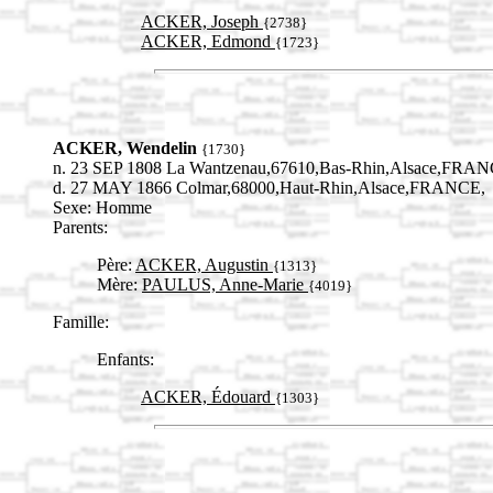
ACKER, Joseph
{2738}
ACKER, Edmond
{1723}
ACKER, Wendelin
{1730}
n. 23 SEP 1808 La Wantzenau,67610,Bas-Rhin,Alsace,FRAN
d. 27 MAY 1866 Colmar,68000,Haut-Rhin,Alsace,FRANCE,
Sexe: Homme
Parents:
Père:
ACKER, Augustin
{1313}
Mère:
PAULUS, Anne-Marie
{4019}
Famille:
Enfants:
ACKER, Édouard
{1303}