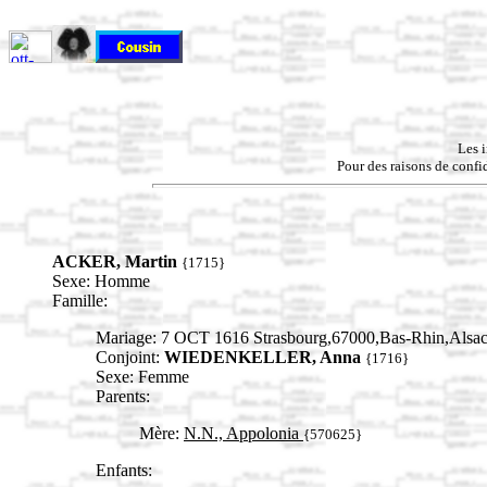
Les 
Pour des raisons de confid
ACKER, Martin
{1715}
Sexe: Homme
Famille:
Mariage: 7 OCT 1616 Strasbourg,67000,Bas-Rhin,Al
Conjoint:
WIEDENKELLER, Anna
{1716}
Sexe: Femme
Parents:
Mère:
N.N., Appolonia
{570625}
Enfants: