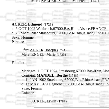
Mère:
KELLER, Susanne Madeleine
{1140}
ACKER, Edmond
{1723}
n. 5 OCT 1902 Weitbruch,67500,Bas-Rhin,Alsace,FRANCE,
d. 23 MAY 1982 Strasbourg,67000,Bas-Rhin,Alsace,FRANC
Sexe: Homme
Parents:
Père:
ACKER, Joseph
{1724}
Mère:
ENGEL, Marie
{1725}
Famille:
Mariage: 11 OCT 1924 Strasbourg,67000,Bas-Rhin,Al
Conjoint:
MANDEL, Berthe
{1788}
n. 11 JAN 1902 Strasbourg,67000,Bas-Rhin,Alsace,F
d. 12 MAY 1979 Haguenau,67500,Bas-Rhin,Alsace,F
Sexe: Femme
Enfants:
ACKER, Erwin
{1787}