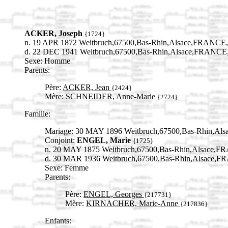
ACKER, Joseph
{1724}
n. 19 APR 1872 Weitbruch,67500,Bas-Rhin,Alsace,FRANCE,
d. 22 DEC 1941 Weitbruch,67500,Bas-Rhin,Alsace,FRANCE
Sexe: Homme
Parents:
Père:
ACKER, Jean
{2424}
Mère:
SCHNEIDER, Anne-Marie
{2724}
Famille:
Mariage: 30 MAY 1896 Weitbruch,67500,Bas-Rhin,Al
Conjoint:
ENGEL, Marie
{1725}
n. 20 MAY 1875 Weitbruch,67500,Bas-Rhin,Alsace,F
d. 30 MAR 1936 Weitbruch,67500,Bas-Rhin,Alsace,
Sexe: Femme
Parents:
Père:
ENGEL, Georges
{217731}
Mère:
KIRNACHER, Marie-Anne
{217836}
Enfants: