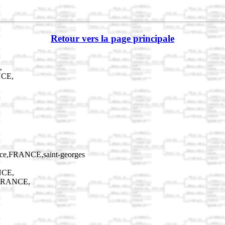
Retour vers la page principale
,
NCE,
ace,FRANCE,saint-georges
NCE,
e,FRANCE,