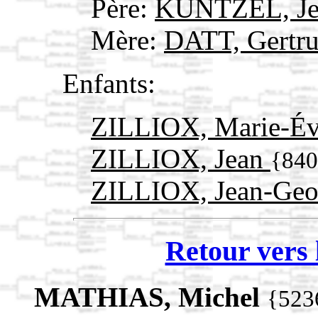
Père:
KUNTZEL, J
Mère:
DATT, Gertr
Enfants:
ZILLIOX, Marie-É
ZILLIOX, Jean
{840
ZILLIOX, Jean-Geo
Retour vers 
MATHIAS, Michel
{523