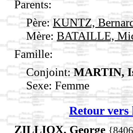
Parents:
Père:
KUNTZ, Bernard
Mère:
BATAILLE, Mi
Famille:
Conjoint:
MARTIN, Is
Sexe: Femme
Retour vers 
ZILLIOX, George
{840