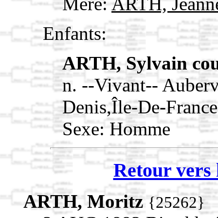
Mère:
ARTH, Jean
Enfants:
ARTH, Sylvain cou
n. --Vivant-- Auberv
Denis,Île-De-Fran
Sexe: Homme
Retour vers 
ARTH, Moritz
{25262}