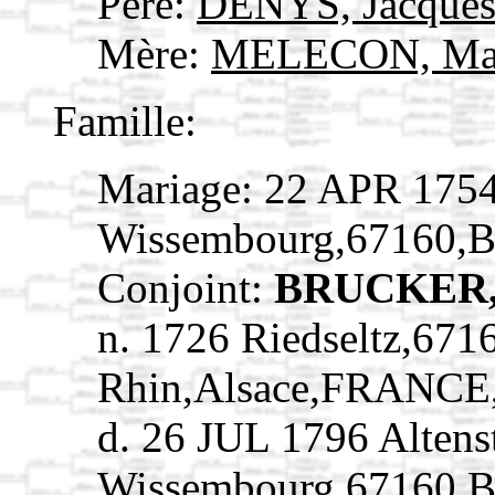
Père:
DENYS, Jacque
Mère:
MELECON, Ma
Famille:
Mariage: 22 APR 1754 
Wissembourg,67160,B
Conjoint:
BRUCKER, 
n. 1726 Riedseltz,671
Rhin,Alsace,FRANCE
d. 26 JUL 1796 Altens
Wissembourg,67160,B