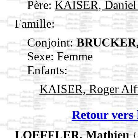
Père:
KAISER, Danie
Famille:
Conjoint:
BRUCKER, 
Sexe: Femme
Enfants:
KAISER, Roger Al
Retour vers 
LOEFFLER, Mathieu
{