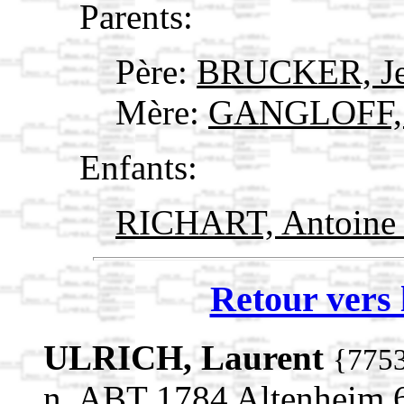
Parents:
Père:
BRUCKER, Je
Mère:
GANGLOFF, 
Enfants:
RICHART, Antoin
Retour vers 
ULRICH, Laurent
{775
n. ABT 1784 Altenheim,