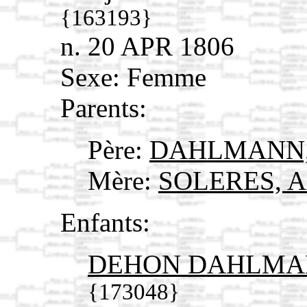
{163193}
n. 20 APR 1806
Sexe: Femme
Parents:
Père:
DAHLMANN, 
Mère:
SOLERES, An
Enfants:
DEHON DAHLMANN,
{173048}