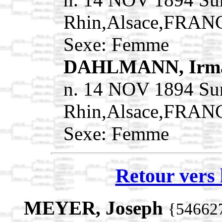
Rhin,Alsace,FRAN
Sexe: Femme
DAHLMANN, Ir
n. 14 NOV 1894 Su
Rhin,Alsace,FRAN
Sexe: Femme
Retour vers 
MEYER, Joseph
{54662