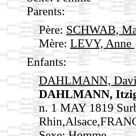
Parents:
Père:
SCHWAB, M
Mère:
LEVY, Anne
Enfants:
DAHLMANN, Dav
DAHLMANN, Itzi
n. 1 MAY 1819 Sur
Rhin,Alsace,FRAN
Sexe: Homme