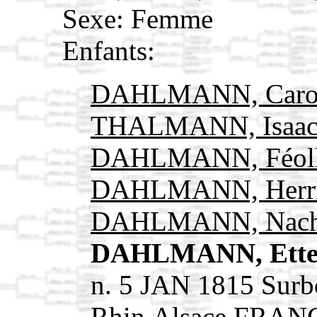
Sexe: Femme
Enfants:
DAHLMANN, Caro
THALMANN, Isaa
DAHLMANN, Féoll
DAHLMANN, Her
DAHLMANN, Nac
DAHLMANN, Ett
n. 5 JAN 1815 Surb
Rhin,Alsace,FRAN