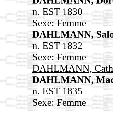
DAHLMANN, Dor
n. EST 1830
Sexe: Femme
DAHLMANN, Sal
n. EST 1832
Sexe: Femme
DAHLMANN, Cath
DAHLMANN, Mad
n. EST 1835
Sexe: Femme