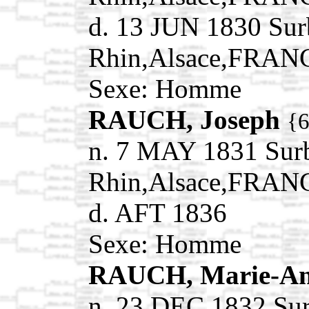
d. 13 JUN 1830 Sur
Rhin,Alsace,FRAN
Sexe: Homme
RAUCH, Joseph
{
n. 7 MAY 1831 Sur
Rhin,Alsace,FRAN
d. AFT 1836
Sexe: Homme
RAUCH, Marie-A
n. 23 DEC 1832 Su