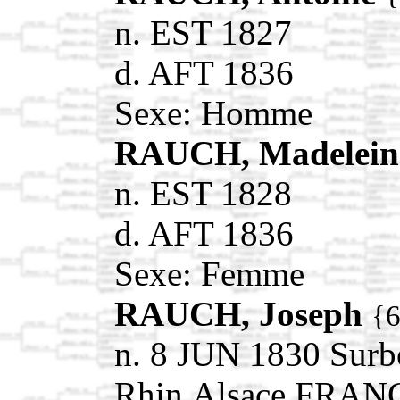
n. EST 1827
d. AFT 1836
Sexe: Homme
RAUCH, Madelei
n. EST 1828
d. AFT 1836
Sexe: Femme
RAUCH, Joseph
{
n. 8 JUN 1830 Surb
Rhin,Alsace,FRAN