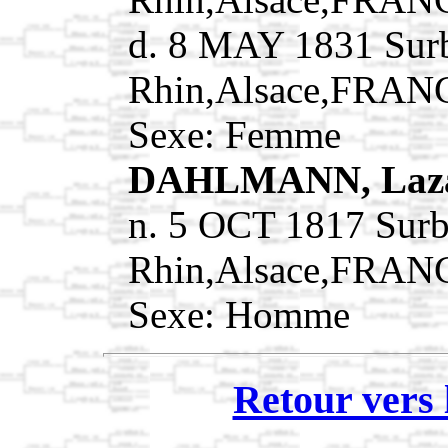
d. 8 MAY 1831 Sur
Rhin,Alsace,FRAN
Sexe: Femme
DAHLMANN, Laz
n. 5 OCT 1817 Surb
Rhin,Alsace,FRAN
Sexe: Homme
Retour vers 