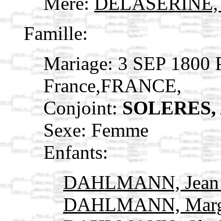
Mère:
DELASERINE, 
Famille:
Mariage: 3 SEP 1800 P
France,FRANCE,
Conjoint:
SOLERES, A
Sexe: Femme
Enfants:
DAHLMANN, Jean 
DAHLMANN, Margu