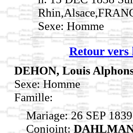
Rhin,Alsace,FRAN
Sexe: Homme
Retour vers 
DEHON, Louis Alphon
Sexe: Homme
Famille:
Mariage: 26 SEP 1839
Conjoint:
DAHLMANN,