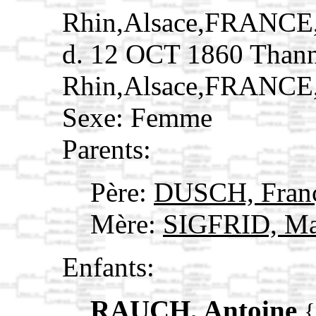
Rhin,Alsace,FRANCE
d. 12 OCT 1860 Thann
Rhin,Alsace,FRANCE
Sexe: Femme
Parents:
Père:
DUSCH, Franç
Mère:
SIGFRID, Ma
Enfants:
RAUCH, Antoine
{