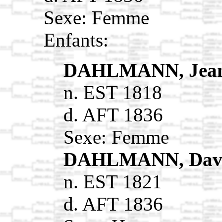
Sexe: Femme
Enfants:
DAHLMANN, Jean
n. EST 1818
d. AFT 1836
Sexe: Femme
DAHLMANN, Dav
n. EST 1821
d. AFT 1836