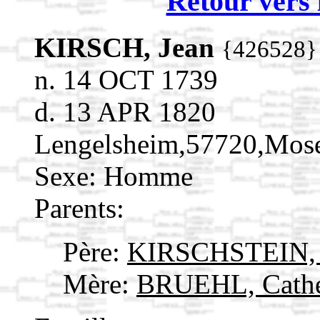
Retour vers 
KIRSCH, Jean
{426528}
n. 14 OCT 1739
d. 13 APR 1820
Lengelsheim,57720,Mos
Sexe: Homme
Parents:
Père:
KIRSCHSTEIN, 
Mère:
BRUEHL, Cath