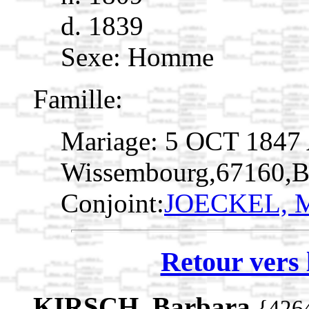
d. 1839
Sexe: Homme
Famille:
Mariage: 5 OCT 1847 A
Wissembourg,67160,B
Conjoint:
JOECKEL, M
Retour vers 
KIRSCH, Barbara
{426