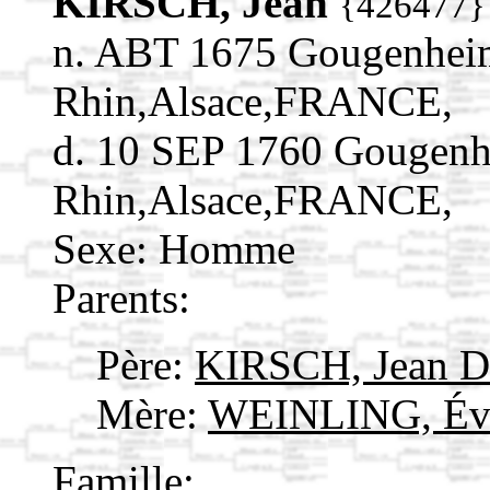
KIRSCH, Jean
{426477}
n. ABT 1675 Gougenhei
Rhin,Alsace,FRANCE,
d. 10 SEP 1760 Gougenh
Rhin,Alsace,FRANCE,
Sexe: Homme
Parents:
Père:
KIRSCH, Jean D
Mère:
WEINLING, É
Famille: