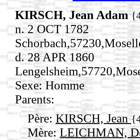
KIRSCH, Jean Adam
{
n. 2 OCT 1782
Schorbach,57230,Mosel
d. 28 APR 1860
Lengelsheim,57720,Mos
Sexe: Homme
Parents:
Père:
KIRSCH, Jean
{
Mère:
LEICHMAN, Do