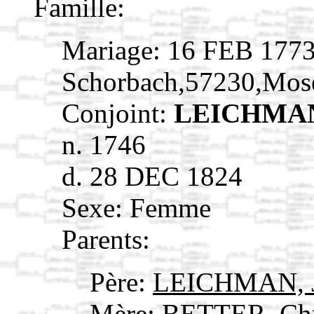
Famille:
Mariage: 16 FEB 177
Schorbach,57230,Mos
Conjoint:
LEICHMAN
n. 1746
d. 28 DEC 1824
Sexe: Femme
Parents:
Père:
LEICHMAN, J
Mère:
BETTER, Chr