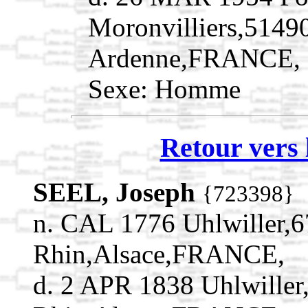
Moronvilliers,514
Ardenne,FRANCE,
Sexe: Homme
Retour vers 
SEEL, Joseph
{723398}
n. CAL 1776 Uhlwiller,6
Rhin,Alsace,FRANCE,
d. 2 APR 1838 Uhlwiller