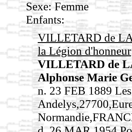
Sexe: Femme
Enfants:
VILLETARD de LAG
la Légion d'honneur
VILLETARD de L
Alphonse Marie G
n. 23 FEB 1889 Les
Andelys,27700,Eure
Normandie,FRANC
d. 26 MAR 1954 Pon