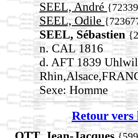
SEEL, André
{7233
SEEL, Odile
{72367
SEEL, Sébastien
{
n. CAL 1816
d. AFT 1839 Uhlwil
Rhin,Alsace,FRAN
Sexe: Homme
Retour vers 
OTT, Jean-Jacques
{59