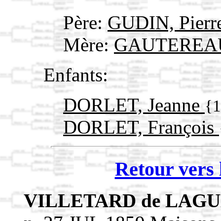
Père:
GUDIN, Pierr
Mère:
GAUTEREAU
Enfants:
DORLET, Jeanne
{
DORLET, François
Retour vers 
VILLETARD de LAGUÉ