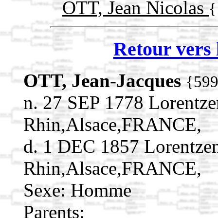
OTT, Jean Nicolas
{
Retour vers 
OTT, Jean-Jacques
{59
n. 27 SEP 1778 Lorentze
Rhin,Alsace,FRANCE,
d. 1 DEC 1857 Lorentze
Rhin,Alsace,FRANCE,
Sexe: Homme
Parents: