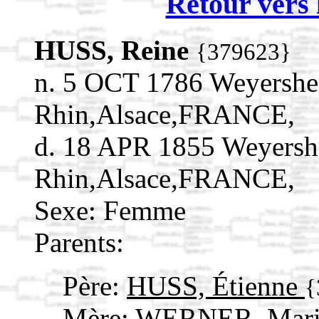
Retour vers 
HUSS, Reine
{379623}
n. 5 OCT 1786 Weyershe
Rhin,Alsace,FRANCE,
d. 18 APR 1855 Weyersh
Rhin,Alsace,FRANCE,
Sexe: Femme
Parents:
Père:
HUSS, Étienne
{
Mère:
WERNER, Mari