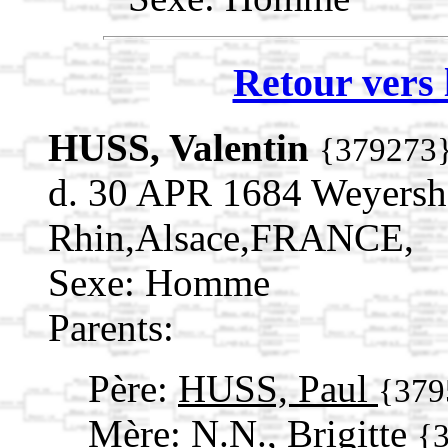
Retour vers 
HUSS, Valentin
{379273
d. 30 APR 1684 Weyersh
Rhin,Alsace,FRANCE,
Sexe: Homme
Parents:
Père:
HUSS, Paul
{379
Mère:
N.N., Brigitte
{