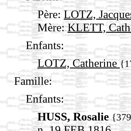
Père:
LOTZ, Jacqu
Mère:
KLETT, Cath
Enfants:
LOTZ, Catherine
{1
Famille:
Enfants:
HUSS, Rosalie
{37
n. 19 FEB 1816