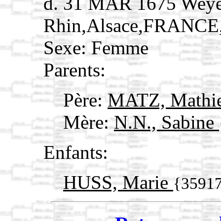
d. 31 MAR 1675 Weye
Rhin,Alsace,FRANCE
Sexe: Femme
Parents:
Père:
MATZ, Mathie
Mère:
N.N., Sabine
Enfants:
HUSS, Marie
{3591