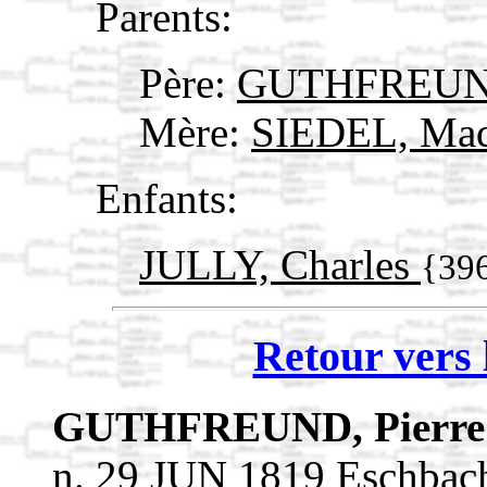
Parents:
Père:
GUTHFREUND
Mère:
SIEDEL, Mad
Enfants:
JULLY, Charles
{39
Retour vers 
GUTHFREUND, Pierr
n. 29 JUN 1819 Eschbac