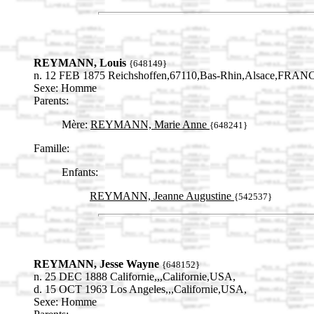
REYMANN, Louis
{648149}
n. 12 FEB 1875 Reichshoffen,67110,Bas-Rhin,Alsace,FRAN
Sexe: Homme
Parents:
Mère:
REYMANN, Marie Anne
{648241}
Famille:
Enfants:
REYMANN, Jeanne Augustine
{542537}
REYMANN, Jesse Wayne
{648152}
n. 25 DEC 1888 Californie,,,Californie,USA,
d. 15 OCT 1963 Los Angeles,,,Californie,USA,
Sexe: Homme