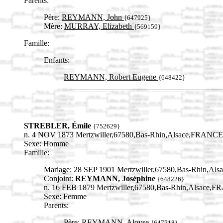
Parents:
Père:
REYMANN, John
{647925}
Mère:
MURRAY, Elizabeth
{569159}
Famille:
Enfants:
REYMANN, Robert Eugene
{648422}
STREBLER, Émile
{752629}
n. 4 NOV 1873 Mertzwiller,67580,Bas-Rhin,Alsace,FRANCE
Sexe: Homme
Famille:
Mariage: 28 SEP 1901 Mertzwiller,67580,Bas-Rhin,A
Conjoint:
REYMANN, Joséphine
{648226}
n. 16 FEB 1879 Mertzwiller,67580,Bas-Rhin,Alsace,
Sexe: Femme
Parents:
Père:
REYMANN, Aloyse
{647718}