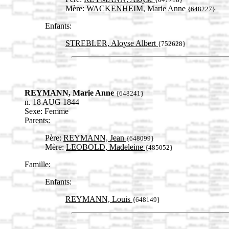
Mère:
WACKENHEIM, Marie Anne
{648227}
Enfants:
STREBLER, Aloyse Albert
{752628}
REYMANN, Marie Anne
{648241}
n. 18 AUG 1844
Sexe: Femme
Parents:
Père:
REYMANN, Jean
{648099}
Mère:
LEOBOLD, Madeleine
{485052}
Famille:
Enfants:
REYMANN, Louis
{648149}