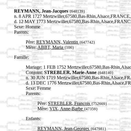
REYMANN, Jean-Jacques
{648139}
n. 8 APR 1727 Mertzwiller,67580,Bas-Rhin,Alsace,FRANCE,
d. 12 MAY 1773 Mertzwiller,67580,Bas-Rhin,Alsace,FRANC
Sexe: Homme
Parents:
Père:
REYMANN, Valentin
{647742}
Mère:
ABBT, Maria
{106}
Famille:
Mariage: 1 FEB 1752 Mertzwiller,67580,Bas-Rhin,Al
Conjoint:
STREBLER, Marie-Anne
{648140}
n. 30 JUN 1719 Mertzwiller,67580,Bas-Rhin,Alsace,
d. 13 DEC 1776 Mertzwiller,67580,Bas-Rhin,Alsace,
Sexe: Femme
Parents:
Père:
STREBLER, François
{752669}
Mère:
VIX, Anne-Barbe
{47359}
Enfants:
REYMANN, Jean-Georges
{647981}