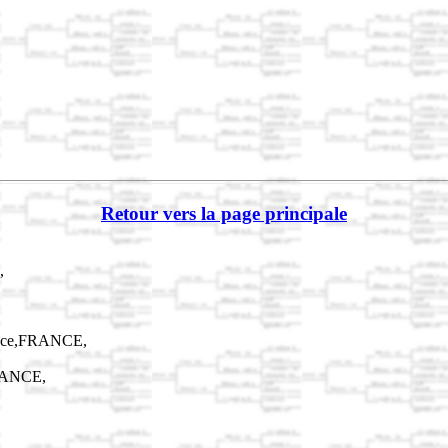
Retour vers la page principale
,
lsace,FRANCE,
FRANCE,