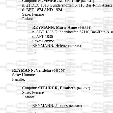
Conjoint:
SOMMER, Marie-Anne
{648047}
n. 21 DEC 1813 Gundershoffen,67110,Bas-Rhin,Alsa
d. BET 1874 AND 1924
Sexe: Femme
Enfants:
REYMANN, Marie-Anne
{648324}
n. ABT 1836 Gundershoffen,67110,Bas-Rhin,A
d. AFT 1836
Sexe: Femme
REYMANN, Hélène
{413245}
REYMANN, Vendelin
{648056}
Sexe: Homme
Famille:
Conjoint:
STEURER, Élisabeth
{648057}
Sexe: Femme
Enfants:
REYMANN, Jacques
{647900}