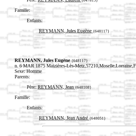
{647815}
Famille:
Enfants:
REYMANN, Jules Eugène
{648117}
REYMANN, Jules Eugène
{648117}
n. 6 MAR 1875 Maizières-Lès-Metz,57210,Moselle,Lorrain
Sexe: Homme
Parents:
Père:
REYMANN, Jean
{648108}
Famille:
Enfants:
REYMANN, Jean André
{648051}