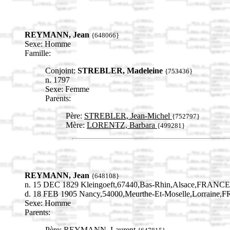
REYMANN, Jean
{648066}
Sexe: Homme
Famille:
Conjoint:
STREBLER, Madeleine
{753436}
n. 1797
Sexe: Femme
Parents:
Père:
STREBLER, Jean-Michel
{752797}
Mère:
LORENTZ, Barbara
{499281}
REYMANN, Jean
{648108}
n. 15 DEC 1829 Kleingoeft,67440,Bas-Rhin,Alsace,FRANCE
d. 18 FEB 1905 Nancy,54000,Meurthe-Et-Moselle,Lorraine
Sexe: Homme
Parents:
Père:
REYMANN, Laurent