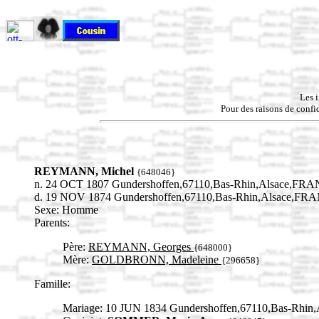
Les 
Pour des raisons de confid
REYMANN, Michel
{648046}
n. 24 OCT 1807 Gundershoffen,67110,Bas-Rhin,Alsace,FR
d. 19 NOV 1874 Gundershoffen,67110,Bas-Rhin,Alsace,FR
Sexe: Homme
Parents:
Père:
REYMANN, Georges
{648000}
Mère:
GOLDBRONN, Madeleine
{296658}
Famille:
Mariage: 10 JUN 1834 Gundershoffen,67110,Bas-Rhi