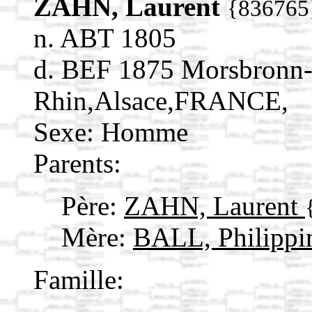
ZAHN, Laurent
{836765
n. ABT 1805
d. BEF 1875 Morsbronn-
Rhin,Alsace,FRANCE,
Sexe: Homme
Parents:
Père:
ZAHN, Laurent
Mère:
BALL, Philipp
Famille: