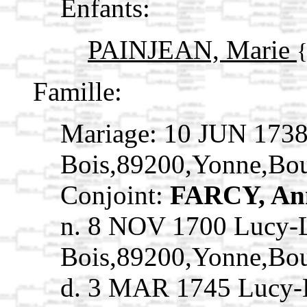
Enfants:
PAINJEAN, Marie
Famille:
Mariage: 10 JUN 1738
Bois,89200,Yonne,B
Conjoint:
FARCY, A
n. 8 NOV 1700 Lucy-
Bois,89200,Yonne,B
d. 3 MAR 1745 Lucy-