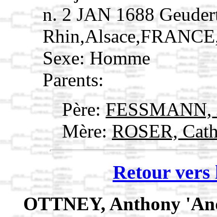
n. 2 JAN 1688 Geuder
Rhin,Alsace,FRANCE
Sexe: Homme
Parents:
Père:
FESSMANN, 
Mère:
ROSER, Cath
Retour vers 
OTTNEY, Anthony 'An