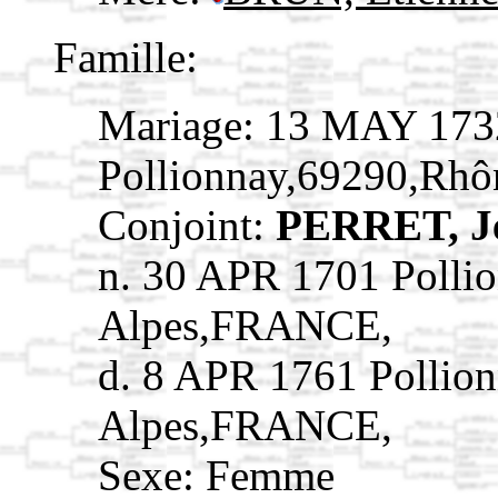
Famille:
Mariage: 13 MAY 173
Pollionnay,69290,Rh
Conjoint:
PERRET, J
n. 30 APR 1701 Polli
Alpes,FRANCE,
d. 8 APR 1761 Pollio
Alpes,FRANCE,
Sexe: Femme