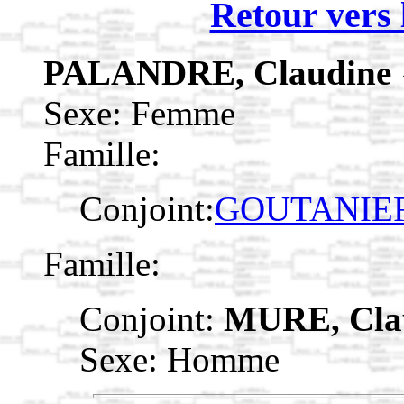
Retour vers 
PALANDRE, Claudine
Sexe: Femme
Famille:
Conjoint:
GOUTANIER
Famille:
Conjoint:
MURE, Cl
Sexe: Homme