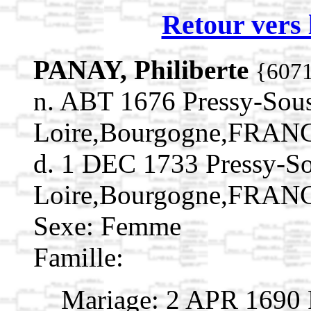
Retour vers 
PANAY, Philiberte
{607
n. ABT 1676 Pressy-Sou
Loire,Bourgogne,FRAN
d. 1 DEC 1733 Pressy-S
Loire,Bourgogne,FRAN
Sexe: Femme
Famille:
Mariage: 2 APR 1690 