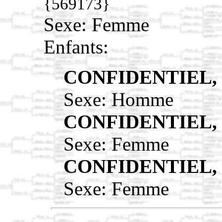
{569173}
Sexe: Femme
Enfants:
CONFIDENTIEL, C
Sexe: Homme
CONFIDENTIEL, C
Sexe: Femme
CONFIDENTIEL, C
Sexe: Femme