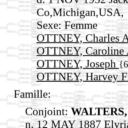
Co,Michigan,USA,
Sexe: Femme
OTTNEY, Charles 
OTTNEY, Caroline A
OTTNEY, Joseph
{
OTTNEY, Harvey F
Famille:
Conjoint:
WALTERS, 
n. 12 MAY 1887 Elyri