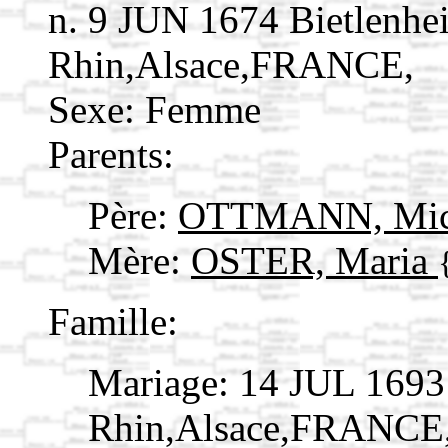
n. 9 JUN 1674 Bietlenhe
Rhin,Alsace,FRANCE,
Sexe: Femme
Parents:
Père:
OTTMANN, Mic
Mère:
OSTER, Maria
Famille:
Mariage: 14 JUL 1693
Rhin,Alsace,FRANCE