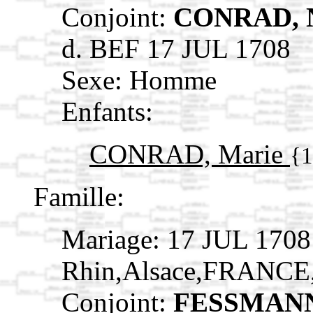
Conjoint:
CONRAD, N
d. BEF 17 JUL 1708
Sexe: Homme
Enfants:
CONRAD, Marie
{
Famille:
Mariage: 17 JUL 1708
Rhin,Alsace,FRANCE
Conjoint:
FESSMANN