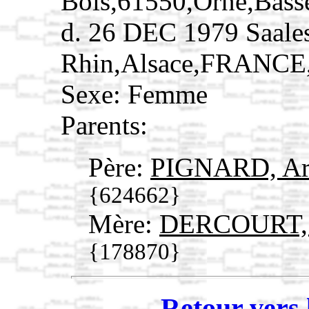
Bois,61550,Orne,Bas
d. 26 DEC 1979 Saale
Rhin,Alsace,FRANCE
Sexe: Femme
Parents:
Père:
PIGNARD, Art
{624662}
Mère:
DERCOURT, Ju
{178870}
Retour vers 