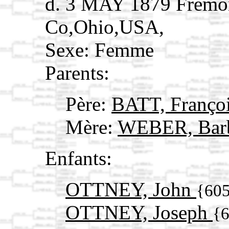
d. 3 MAY 1879 Fremo
Co,Ohio,USA,
Sexe: Femme
Parents:
Père:
BATT, Franço
Mère:
WEBER, Bar
Enfants:
OTTNEY, John
{60
OTTNEY, Joseph
{