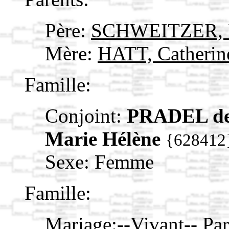
Père:
SCHWEITZER, P
Mère:
HATT, Catheri
Famille:
Conjoint:
PRADEL d
Marie Hélène
{628412
Sexe: Femme
Famille:
Mariage:--Vivant-- Par