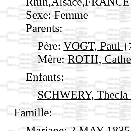
Rhin,Alsace,FRANCE
Sexe: Femme
Parents:
Père:
VOGT, Paul
{
Mère:
ROTH, Cather
Enfants:
SCHWERY, Thecla
Famille:
Mariage: 2 MAY 1835