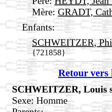
Père:
HEYDT, Jean 
Mère:
GRADT, Cath
Enfants:
SCHWEITZER, Phili
{721858}
Retour vers 
SCHWEITZER, Louis 
Sexe: Homme
Parents: