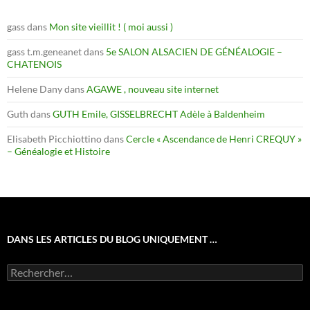
gass
dans
Mon site vieillit ! ( moi aussi )
gass t.m.geneanet
dans
5e SALON ALSACIEN DE GÉNÉALOGIE –
CHATENOIS
Helene Dany
dans
AGAWE , nouveau site internet
Guth
dans
GUTH Emile, GISSELBRECHT Adèle à Baldenheim
Elisabeth Picchiottino
dans
Cercle « Ascendance de Henri CREQUY »
– Généalogie et Histoire
DANS LES ARTICLES DU BLOG UNIQUEMENT …
Rechercher :