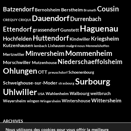
Cousin
Batzendorf
Berstheim
Bernolsheim
Brumath
Dauendorf
Durrenbach
CREQUY
CRIQUI
Haguenau
Ettendorf
grassendorf
Gunstett
Huttendorf
Hochfelden
Kriegsheim
Kindwiller
Kutzenhausen
Lixhausen
lembach
malgré nous
Memmelshoffen
Mommenheim
Minversheim
Mertzwiller
Niederschaeffolsheim
Morschwiller
Mutzenhouse
Ohlungen
OTT
Schoenenbourg
preuschdorf
Surbourg
Schweighouse-sur-Moder
strasbourg
Uhlwiller
Walbourg
weitbruch
Wahlenheim
USA
Wittersheim
Wintershouse
Weyersheim
wingen
Wingersheim
ARCHIVES
Nous utilisons des cookies pour vous offrir la meilleure