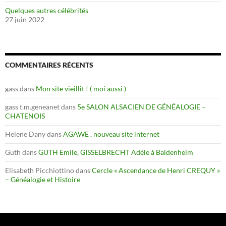
Quelques autres célébrités
27 juin 2022
COMMENTAIRES RÉCENTS
gass
dans
Mon site vieillit ! ( moi aussi )
gass t.m.geneanet
dans
5e SALON ALSACIEN DE GÉNÉALOGIE –
CHATENOIS
Helene Dany
dans
AGAWE , nouveau site internet
Guth
dans
GUTH Emile, GISSELBRECHT Adèle à Baldenheim
Elisabeth Picchiottino
dans
Cercle « Ascendance de Henri CREQUY »
– Généalogie et Histoire