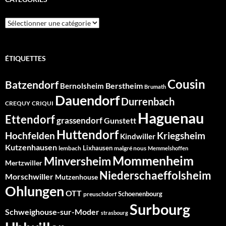
Catégories
ÉTIQUETTES
Cousin
Batzendorf
Berstheim
Bernolsheim
Brumath
Dauendorf
Durrenbach
CREQUY
CRIQUI
Haguenau
Ettendorf
grassendorf
Gunstett
Huttendorf
Hochfelden
Kriegsheim
Kindwiller
Kutzenhausen
Lixhausen
lembach
malgré nous
Memmelshoffen
Mommenheim
Minversheim
Mertzwiller
Niederschaeffolsheim
Morschwiller
Mutzenhouse
Ohlungen
OTT
Schoenenbourg
preuschdorf
Surbourg
Schweighouse-sur-Moder
strasbourg