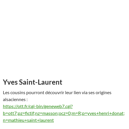
Yves Saint-Laurent
Les cousins pourront découvrir leur lien via ses origines
alsaciennes :
https://ott.fr/cgi-bin/geneweb7.cgi?
b=ott7;pz=fictif;nz=masson;ocz=0;m=R;p=yves+henri+donat;
n=mathieu+saint+laurent