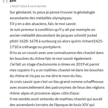
gass
1 AOÛT 2024 À 16 H 46 MIN
Sur généanet, tu peux je pense trouver la généalogie
ascendante des médaillés olympiques.
S’il y en a des alsaciens, fais-le moi savoir.
Je suis preneur à condition qu’il y ait par exemple un
ancien médaillé descendant de jacques schmitt jockel
pfohl 1628-1678 à surbourg où alors quirin richard1625-
1710 à créhange ou pontpierre.
Si tu as un cousin avec une connaîssance des chastel dans
les bouches du rhône fais-le moi savoir également.
J’ai fait un stage d’autonomie à nîmes en 2019 et parmi
mes copains il y a un mathieu chastel né dans les bouches
du rhône et n’a pas su me dire le nom du lieu.
Je crois savoir que c’est un lieu grand comme schaffhouse
avec essenciellement des patronymes de lieux des régions
rhône-alpes et provence-alpes-côte d’azur.
Il me semble avoir entendu de mathieu chastel qui aurait
des ascendants lorrains de l’époque de louis XIV qui