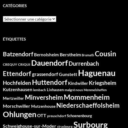
CATÉGORIES
Catégories
ÉTIQUETTES
Cousin
Batzendorf
Berstheim
Bernolsheim
Brumath
Dauendorf
Durrenbach
CREQUY
CRIQUI
Haguenau
Ettendorf
grassendorf
Gunstett
Huttendorf
Hochfelden
Kriegsheim
Kindwiller
Kutzenhausen
Lixhausen
lembach
malgré nous
Memmelshoffen
Mommenheim
Minversheim
Mertzwiller
Niederschaeffolsheim
Morschwiller
Mutzenhouse
Ohlungen
OTT
Schoenenbourg
preuschdorf
Surbourg
Schweighouse-sur-Moder
strasbourg