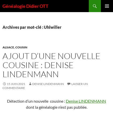
Aller
Recherche
Généalogie Didier OTT
au
MENU
contenu
PRINCI
Archives par mot-clé : Uhlwiller
ALSACE
,
COUSIN
AJOUT D’UNE NOUVELLE
COUSINE : DENISE
LINDENMANN
15 JUIN 2021
DENISE LINDENMANN
LAISSER UN
COMMENTAIRE
Détection d’un nouvelle cousine :
Denise LINDENMANN
dont la généalogie n’est pas publiée.