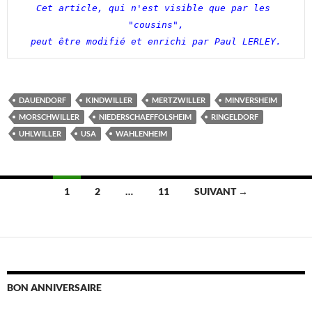
Cet article, qui n'est visible que par les 
"cousins",

peut être modifié et enrichi par Paul LERLEY.
DAUENDORF
KINDWILLER
MERTZWILLER
MINVERSHEIM
MORSCHWILLER
NIEDERSCHAEFFOLSHEIM
RINGELDORF
UHLWILLER
USA
WAHLENHEIM
Navigation
1
2
…
11
SUIVANT →
des
articles
BON ANNIVERSAIRE