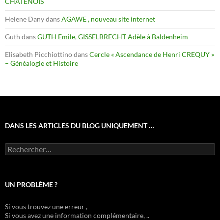
CHATENOIS
Helene Dany
dans
AGAWE , nouveau site internet
Guth
dans
GUTH Emile, GISSELBRECHT Adèle à Baldenheim
Elisabeth Picchiottino
dans
Cercle « Ascendance de Henri CREQUY »
– Généalogie et Histoire
DANS LES ARTICLES DU BLOG UNIQUEMENT …
Rechercher :
UN PROBLÈME ?
Si vous trouvez une erreur ,
Si vous avez une information complémentaire, ..