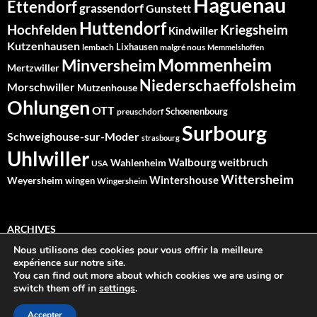
Haguenau
Ettendorf
grassendorf
Gunstett
Huttendorf
Hochfelden
Kriegsheim
Kindwiller
Kutzenhausen
Lixhausen
lembach
malgré nous
Memmelshoffen
Mommenheim
Minversheim
Mertzwiller
Niederschaeffolsheim
Morschwiller
Mutzenhouse
Ohlungen
OTT
Schoenenbourg
preuschdorf
Surbourg
Schweighouse-sur-Moder
strasbourg
Uhlwiller
Walbourg
weitbruch
Wahlenheim
USA
Wittersheim
Wintershouse
Weyersheim
wingen
Wingersheim
ARCHIVES
Nous utilisons des cookies pour vous offrir la meilleure
Archives
expérience sur notre site.
You can find out more about which cookies we are using or
switch them off in
settings
.
Accepter