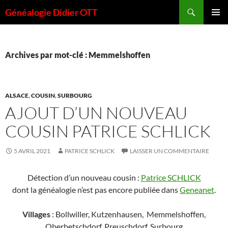
Aller
Recherche
Généalogie Didier OTT
au
MENU
contenu
PRINCI
Archives par mot-clé : Memmelshoffen
ALSACE
,
COUSIN
,
SURBOURG
AJOUT D’UN NOUVEAU
COUSIN PATRICE SCHLICK
5 AVRIL 2021
PATRICE SCHLICK
LAISSER UN COMMENTAIRE
Détection d’un nouveau cousin :
Patrice SCHLICK
dont la généalogie n’est pas encore publiée dans
Geneanet
.
Villages
: Bollwiller, Kutzenhausen, Memmelshoffen,
Oberbetschdorf, Preuschdorf, Surbourg