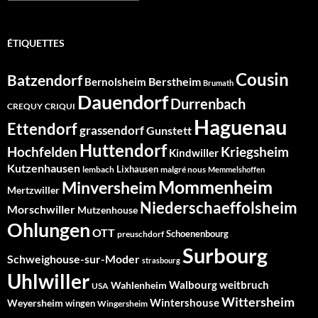
ÉTIQUETTES
Cousin
Batzendorf
Berstheim
Bernolsheim
Brumath
Dauendorf
Durrenbach
CREQUY
CRIQUI
Haguenau
Ettendorf
grassendorf
Gunstett
Huttendorf
Hochfelden
Kriegsheim
Kindwiller
Kutzenhausen
Lixhausen
lembach
malgré nous
Memmelshoffen
Mommenheim
Minversheim
Mertzwiller
Niederschaeffolsheim
Morschwiller
Mutzenhouse
Ohlungen
OTT
Schoenenbourg
preuschdorf
Surbourg
Schweighouse-sur-Moder
strasbourg
Uhlwiller
Walbourg
weitbruch
Wahlenheim
USA
Wittersheim
Wintershouse
Weyersheim
wingen
Wingersheim