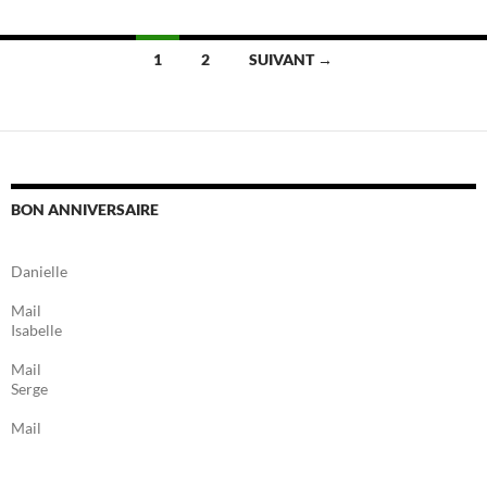
Navigation
1
2
SUIVANT →
des
articles
BON ANNIVERSAIRE
Danielle
Mail
Isabelle
Mail
Serge
Mail