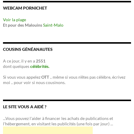
WEBCAM PORNICHET
Voir la plage
Et pour des Malouins
Saint-Malo
COUSINS GÉNÉANAUTES
A ce jour, il y en a
2551
dont quelques
célébrités.
Si vous vous appelez
OTT
.. même si vous n'êtes pas célèbre, écrivez
moi .. pour voir si nous cousinons.
LE SITE VOUS A AIDÉ ?
...Vous pouvez l'aider à financer les achats de publications et
l'hébergement, en visitant les publicités (une fois par jour) ...