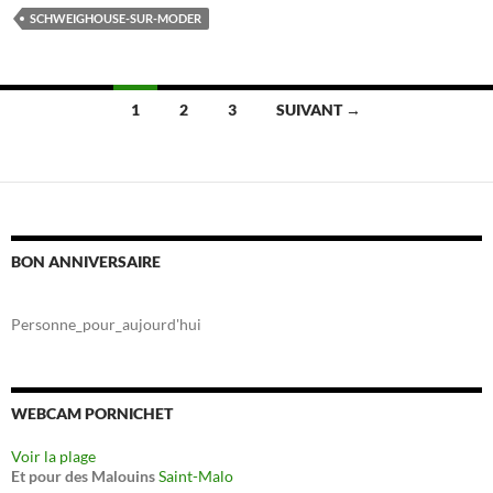
SCHWEIGHOUSE-SUR-MODER
Navigation
1
2
3
SUIVANT →
des
articles
BON ANNIVERSAIRE
Personne_pour_aujourd'hui
WEBCAM PORNICHET
Voir la plage
Et pour des Malouins
Saint-Malo