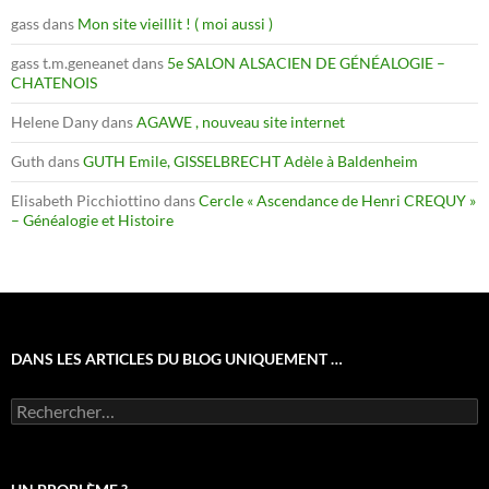
gass
dans
Mon site vieillit ! ( moi aussi )
gass t.m.geneanet
dans
5e SALON ALSACIEN DE GÉNÉALOGIE –
CHATENOIS
Helene Dany
dans
AGAWE , nouveau site internet
Guth
dans
GUTH Emile, GISSELBRECHT Adèle à Baldenheim
Elisabeth Picchiottino
dans
Cercle « Ascendance de Henri CREQUY »
– Généalogie et Histoire
DANS LES ARTICLES DU BLOG UNIQUEMENT …
Rechercher :