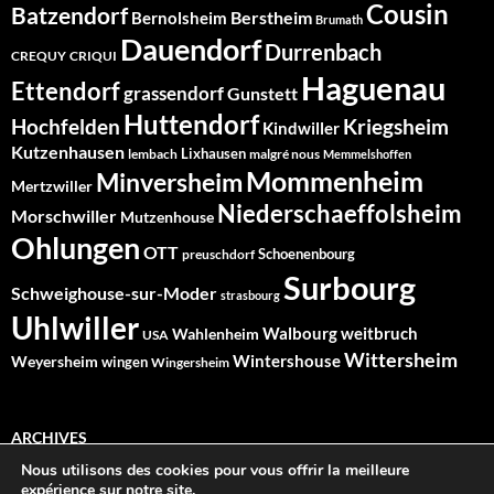
Cousin
Batzendorf
Berstheim
Bernolsheim
Brumath
Dauendorf
Durrenbach
CREQUY
CRIQUI
Haguenau
Ettendorf
grassendorf
Gunstett
Huttendorf
Hochfelden
Kriegsheim
Kindwiller
Kutzenhausen
Lixhausen
lembach
malgré nous
Memmelshoffen
Mommenheim
Minversheim
Mertzwiller
Niederschaeffolsheim
Morschwiller
Mutzenhouse
Ohlungen
OTT
Schoenenbourg
preuschdorf
Surbourg
Schweighouse-sur-Moder
strasbourg
Uhlwiller
Walbourg
weitbruch
Wahlenheim
USA
Wittersheim
Wintershouse
Weyersheim
wingen
Wingersheim
ARCHIVES
Nous utilisons des cookies pour vous offrir la meilleure
Archives
expérience sur notre site.