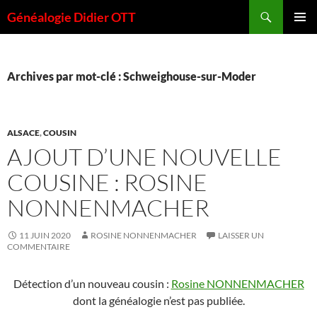
Aller
Recherche
Généalogie Didier OTT
au
MENU
contenu
PRINCI
Archives par mot-clé : Schweighouse-sur-Moder
ALSACE
,
COUSIN
AJOUT D’UNE NOUVELLE
COUSINE : ROSINE
NONNENMACHER
11 JUIN 2020
ROSINE NONNENMACHER
LAISSER UN
COMMENTAIRE
Détection d’un nouveau cousin :
Rosine NONNENMACHER
dont la généalogie n’est pas publiée.