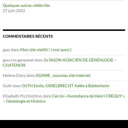
Quelques autres célébrités
27 juin 2022
COMMENTAIRES RÉCENTS
gass
dans
Mon site vieillit ! ( moi aussi )
gass t.m.geneanet
dans
5e SALON ALSACIEN DE GÉNÉALOGIE –
CHATENOIS
Helene Dany
dans
AGAWE , nouveau site internet
Guth
dans
GUTH Emile, GISSELBRECHT Adèle à Baldenheim
Elisabeth Picchiottino
dans
Cercle « Ascendance de Henri CREQUY »
– Généalogie et Histoire