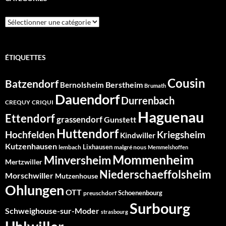
Catégories
ÉTIQUETTES
Cousin
Batzendorf
Berstheim
Bernolsheim
Brumath
Dauendorf
Durrenbach
CREQUY
CRIQUI
Haguenau
Ettendorf
grassendorf
Gunstett
Huttendorf
Hochfelden
Kriegsheim
Kindwiller
Kutzenhausen
Lixhausen
lembach
malgré nous
Memmelshoffen
Mommenheim
Minversheim
Mertzwiller
Niederschaeffolsheim
Morschwiller
Mutzenhouse
Ohlungen
OTT
Schoenenbourg
preuschdorf
Surbourg
Schweighouse-sur-Moder
strasbourg