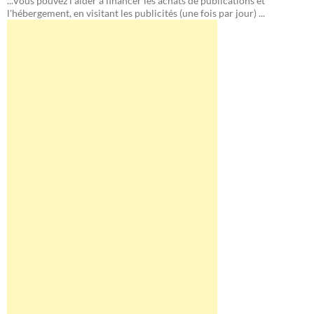
...Vous pouvez l'aider à financer les achats de publications et
l'hébergement, en visitant les publicités (une fois par jour) ...