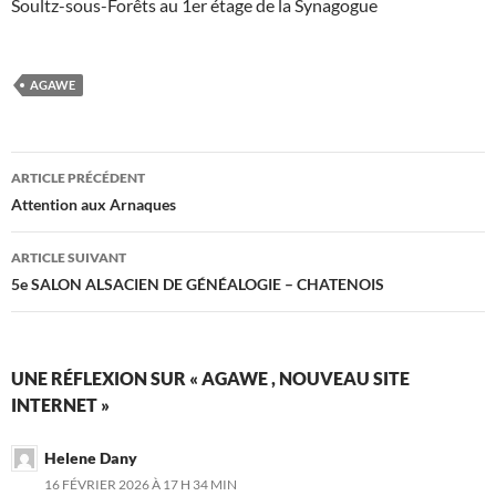
Soultz-sous-Forêts au 1er étage de la Synagogue
AGAWE
Navigation
ARTICLE PRÉCÉDENT
des
Attention aux Arnaques
articles
ARTICLE SUIVANT
5e SALON ALSACIEN DE GÉNÉALOGIE – CHATENOIS
UNE RÉFLEXION SUR « AGAWE , NOUVEAU SITE
INTERNET »
Helene Dany
16 FÉVRIER 2026 À 17 H 34 MIN