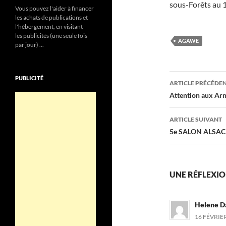
sous-Forêts au 
Vous pouvez l'aider à financer
les achats de publications et
l'hébergement, en visitant
les publicités (une seule fois
AGAWE
par jour) ...
Navigati
PUBLICITÉ
ARTICLE PRÉCÉDE
des
Attention aux Ar
articles
ARTICLE SUIVANT
5e SALON ALSAC
UNE RÉFLEXIO
Helene D
16 FÉVRIER