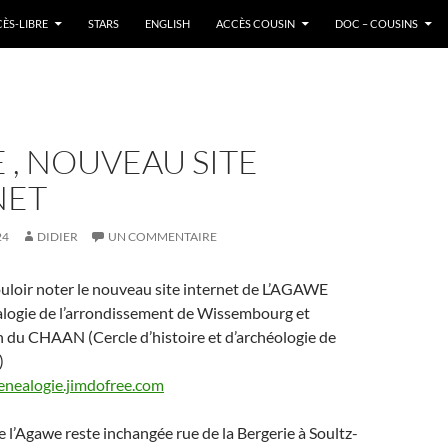
ÈS-LIBRE
STARS
ENGLISH
ACCÈS COUSIN
DOC – COUSINS
, NOUVEAU SITE
NET
24
DIDIER
UN COMMENTAIRE
uloir noter le nouveau site internet de L’AGAWE
alogie de l’arrondissement de Wissembourg et
n du CHAAN (Cercle d’histoire et d’archéologie de
)
enealogie.jimdofree.com
de l’Agawe reste inchangée rue de la Bergerie à Soultz-