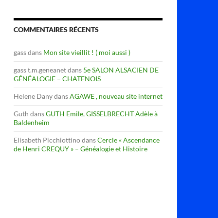
COMMENTAIRES RÉCENTS
gass
dans
Mon site vieillit ! ( moi aussi )
gass t.m.geneanet
dans
5e SALON ALSACIEN DE
GÉNÉALOGIE – CHATENOIS
Helene Dany
dans
AGAWE , nouveau site internet
Guth
dans
GUTH Emile, GISSELBRECHT Adèle à
Baldenheim
Elisabeth Picchiottino
dans
Cercle « Ascendance
de Henri CREQUY » – Généalogie et Histoire