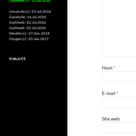
Geneweb (c)
:
13.Jul.2026
Genatoile (c) :
01.Jul.2026
Genatoile :
14.Jul.2026
Ged2web :
02.Jul.2026
Ged4web :
02.Jul.2026
Hérédis (c) :
27.Dec.2018
Oxygen (c) :
05.Jan.2017
PUBLICITÉ
Nom
*
E-mail
*
Site web