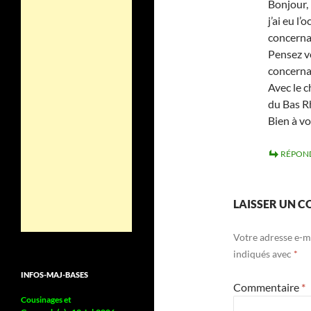
Bonjour,
j’ai eu l
concernan
Pensez vo
concerna
Avec le 
du Bas Rh
Bien à v
RÉPON
LAISSER UN 
Votre adresse e-ma
indiqués avec
*
INFOS-MAJ-BASES
Commentaire
*
Cousinages et