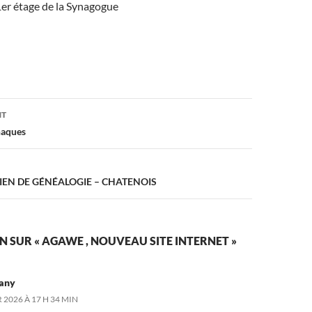
1er étage de la Synagogue
on
NT
naques
IEN DE GÉNÉALOGIE – CHATENOIS
N SUR « AGAWE , NOUVEAU SITE INTERNET »
any
 2026 À 17 H 34 MIN