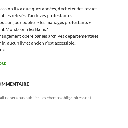
’occasion il y a quelques années, d’acheter des revues
t les relevés d’archives protestantes.
us un jour publier « les mariages protestants »
nt Morsbronn les Bains?
changement opéré par les archives départementales
in, aucun livret ancien n’est accessible…
ous
DRE
COMMENTAIRE
il ne sera pas publiée.
Les champs obligatoires sont