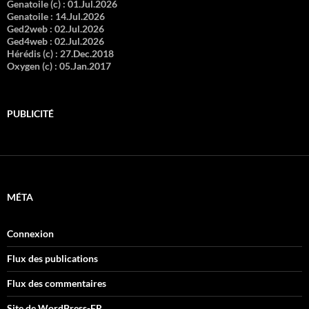
Genatoile (c) :
01.Jul.2026
Genatoile :
14.Jul.2026
Ged2web :
02.Jul.2026
Ged4web :
02.Jul.2026
Hérédis (c) :
27.Dec.2018
Oxygen (c) :
05.Jan.2017
PUBLICITÉ
MÉTA
Connexion
Flux des publications
Flux des commentaires
Site de WordPress-FR