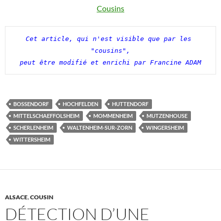
Cousins
Cet article, qui n'est visible que par les 
"cousins",

peut être modifié et enrichi par Francine ADAM
BOSSENDORF
HOCHFELDEN
HUTTENDORF
MITTELSCHAEFFOLSHEIM
MOMMENHEIM
MUTZENHOUSE
SCHERLENHEIM
WALTENHEIM-SUR-ZORN
WINGERSHEIM
WITTERSHEIM
ALSACE
,
COUSIN
DÉTECTION D’UNE