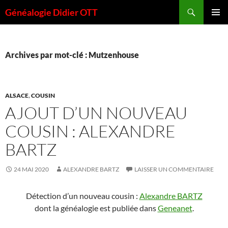
Aller
Recherche
Généalogie Didier OTT
au
MENU
contenu
PRINCI
Archives par mot-clé : Mutzenhouse
ALSACE
,
COUSIN
AJOUT D’UN NOUVEAU
COUSIN : ALEXANDRE
BARTZ
24 MAI 2020
ALEXANDRE BARTZ
LAISSER UN COMMENTAIRE
Détection d’un nouveau cousin :
Alexandre BARTZ
dont la généalogie est publiée dans
Geneanet
.