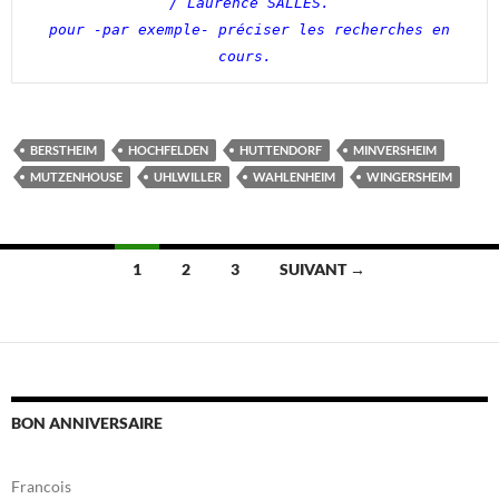
/ Laurence SALLES.

 pour -par exemple- préciser les recherches en 
cours.
BERSTHEIM
HOCHFELDEN
HUTTENDORF
MINVERSHEIM
MUTZENHOUSE
UHLWILLER
WAHLENHEIM
WINGERSHEIM
Navigation
1
2
3
SUIVANT →
des
articles
BON ANNIVERSAIRE
Francois