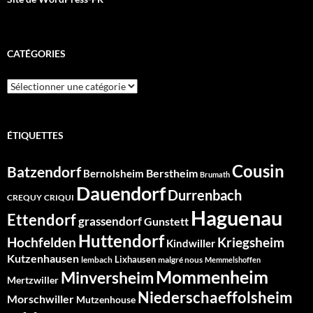
CATÉGORIES
Catégories
ÉTIQUETTES
Cousin
Batzendorf
Berstheim
Bernolsheim
Brumath
Dauendorf
Durrenbach
CREQUY
CRIQUI
Haguenau
Ettendorf
grassendorf
Gunstett
Huttendorf
Hochfelden
Kriegsheim
Kindwiller
Kutzenhausen
Lixhausen
lembach
malgré nous
Memmelshoffen
Mommenheim
Minversheim
Mertzwiller
Niederschaeffolsheim
Morschwiller
Mutzenhouse