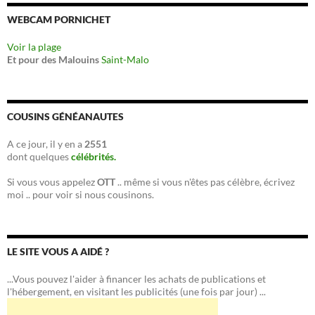
WEBCAM PORNICHET
Voir la plage
Et pour des Malouins
Saint-Malo
COUSINS GÉNÉANAUTES
A ce jour, il y en a
2551
dont quelques
célébrités.
Si vous vous appelez
OTT
.. même si vous n'êtes pas célèbre, écrivez
moi .. pour voir si nous cousinons.
LE SITE VOUS A AIDÉ ?
...Vous pouvez l'aider à financer les achats de publications et
l'hébergement, en visitant les publicités (une fois par jour) ...