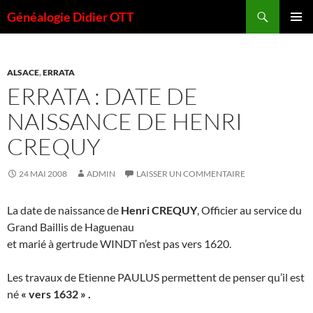
Aller
Recherche
Généalogie Didier OTT
au
MENU
contenu
PRINCI
ALSACE
,
ERRATA
ERRATA : DATE DE
NAISSANCE DE HENRI
CREQUY
24 MAI 2008
ADMIN
LAISSER UN COMMENTAIRE
La date de naissance de
Henri CREQUY
, Officier au service du
Grand Baillis de Haguenau
et marié à gertrude WINDT n’est pas vers 1620.
Les travaux de Etienne PAULUS permettent de penser qu’il est
né
« vers 1632 » .