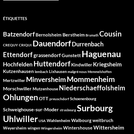
ÉTIQUETTES
Cousin
Batzendorf
Berstheim
Bernolsheim
Brumath
Dauendorf
Durrenbach
CREQUY
CRIQUI
Haguenau
Ettendorf
grassendorf
Gunstett
Huttendorf
Hochfelden
Kriegsheim
Kindwiller
Kutzenhausen
Lixhausen
lembach
malgré nous
Memmelshoffen
Mommenheim
Minversheim
Mertzwiller
Niederschaeffolsheim
Morschwiller
Mutzenhouse
Ohlungen
OTT
Schoenenbourg
preuschdorf
Surbourg
Schweighouse-sur-Moder
strasbourg
Uhlwiller
Walbourg
weitbruch
Wahlenheim
USA
Wittersheim
Wintershouse
Weyersheim
wingen
Wingersheim