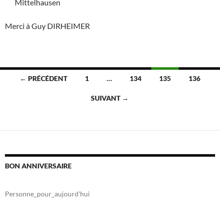
Mittelhausen
Merci à Guy DIRHEIMER
Navigation
← PRÉCÉDENT
1
…
134
135
136
des
SUIVANT →
articles
BON ANNIVERSAIRE
Personne_pour_aujourd'hui