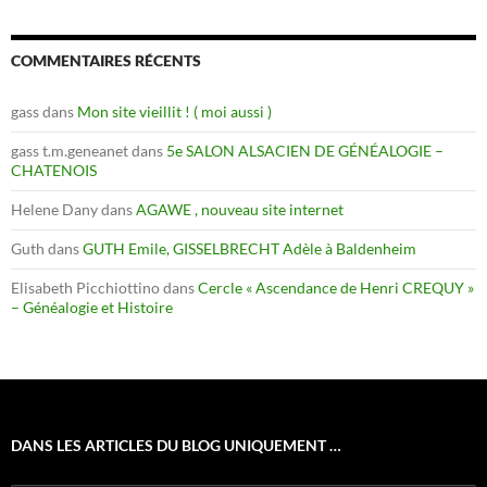
COMMENTAIRES RÉCENTS
gass
dans
Mon site vieillit ! ( moi aussi )
gass t.m.geneanet
dans
5e SALON ALSACIEN DE GÉNÉALOGIE –
CHATENOIS
Helene Dany
dans
AGAWE , nouveau site internet
Guth
dans
GUTH Emile, GISSELBRECHT Adèle à Baldenheim
Elisabeth Picchiottino
dans
Cercle « Ascendance de Henri CREQUY »
– Généalogie et Histoire
DANS LES ARTICLES DU BLOG UNIQUEMENT …