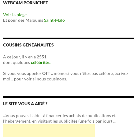
WEBCAM PORNICHET
Voir la plage
Et pour des Malouins
Saint-Malo
COUSINS GÉNÉANAUTES
A ce jour, il y en a
2551
dont quelques
célébrités.
Si vous vous appelez
OTT
.. même si vous n'êtes pas célèbre, écrivez
moi .. pour voir si nous cousinons.
LE SITE VOUS A AIDÉ ?
...Vous pouvez l'aider à financer les achats de publications et
l'hébergement, en visitant les publicités (une fois par jour) ...