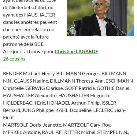
de Niederbetschdorf, ou
ayant des HAUSHALTER
dans les ancêtres peuvent
chercher leur relation de
parenté avec la future
patronne de la BCE.
A ce jour j’ai trouvé pour
Christine LAGARDE
26 cousins
BENDER Michael-Henry, BILLMANN Georges, BILLMANN
N.N., CLAUSS Nadine, DILLMANN Theresa_Ann, ESCHMANN
Christelle, GERWIG Clarisse, GOFF Patricia, GOTHIE Daniel,
HAUSHALTER Alexandre, HAUSHALTER Huguette,
HOLDERBACH Eric, HONADEL Arthur-Philip, ISSLER
Bernard, JUNG Philippe, KAHL Jacqueline, LECLERC Jean-
Fictif,
MARTSOLF Doris_Jeanette, MARTZOLF Gary_Roy,
MERKEL Antoine, RAUL P.E., RITTER Michel, STEMPEL N.N.,