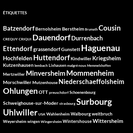
ÉTIQUETTES
Cousin
Batzendorf
Berstheim
Bernolsheim
Brumath
Dauendorf
Durrenbach
CREQUY
CRIQUI
Haguenau
Ettendorf
grassendorf
Gunstett
Huttendorf
Hochfelden
Kriegsheim
Kindwiller
Kutzenhausen
Lixhausen
lembach
malgré nous
Memmelshoffen
Mommenheim
Minversheim
Mertzwiller
Niederschaeffolsheim
Morschwiller
Mutzenhouse
Ohlungen
OTT
Schoenenbourg
preuschdorf
Surbourg
Schweighouse-sur-Moder
strasbourg
Uhlwiller
Walbourg
weitbruch
Wahlenheim
USA
Wittersheim
Wintershouse
Weyersheim
wingen
Wingersheim