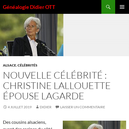
Aller
Recherche
Généalogie Didier OTT
au
MENU
contenu
PRINCI
ALSACE
,
CÉLÉBRITÉS
NOUVELLE CÉLÉBRITÉ :
CHRISTINE LALLOUETTE
ÉPOUSE LAGARDE
4 JUILLET 2019
DIDIER
LAISSER UN COMMENTAIRE
Des cousins alsaciens,
ayant des racines du côté