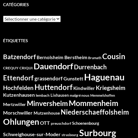
CATÉGORIES
Catégories
ÉTIQUETTES
Cousin
Batzendorf
Berstheim
Bernolsheim
Brumath
Dauendorf
Durrenbach
CREQUY
CRIQUI
Haguenau
Ettendorf
grassendorf
Gunstett
Huttendorf
Hochfelden
Kriegsheim
Kindwiller
Kutzenhausen
Lixhausen
lembach
malgré nous
Memmelshoffen
Mommenheim
Minversheim
Mertzwiller
Niederschaeffolsheim
Morschwiller
Mutzenhouse
Ohlungen
OTT
Schoenenbourg
preuschdorf
Surbourg
Schweighouse-sur-Moder
strasbourg