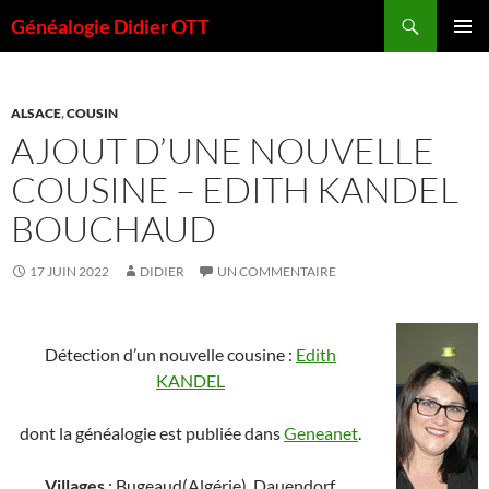
Aller
Recherche
Généalogie Didier OTT
au
MENU
contenu
PRINCI
ALSACE
,
COUSIN
AJOUT D’UNE NOUVELLE
COUSINE – EDITH KANDEL
BOUCHAUD
17 JUIN 2022
DIDIER
UN COMMENTAIRE
Détection d’un nouvelle cousine :
Edith
KANDEL
dont la généalogie est publiée dans
Geneanet
.
Villages
: Bugeaud(Algérie), Dauendorf,