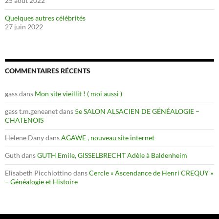
25 août 2022
Quelques autres célébrités
27 juin 2022
COMMENTAIRES RÉCENTS
gass
dans
Mon site vieillit ! ( moi aussi )
gass t.m.geneanet
dans
5e SALON ALSACIEN DE GÉNÉALOGIE –
CHATENOIS
Helene Dany
dans
AGAWE , nouveau site internet
Guth
dans
GUTH Emile, GISSELBRECHT Adèle à Baldenheim
Elisabeth Picchiottino
dans
Cercle « Ascendance de Henri CREQUY »
– Généalogie et Histoire