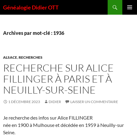
Aller
Recherche
Généalogie Didier OTT
au
MENU
contenu
PRINCI
Archives par mot-clé : 1936
ALSACE
,
RECHERCHES
RECHERCHE SUR ALICE
FILLINGER À PARIS ET À
NEUILLY-SUR-SEINE
1 DÉCEMBRE 2023
DIDIER
LAISSER UN COMMENTAIRE
Je recherche des infos sur Alice FILLINGER
née en 1900 à Mulhouse et décédée en 1959 à Neuilly-sur
Seine.