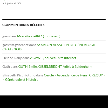
27 juin 2022
COMMENTAIRES RÉCENTS
gass
dans
Mon site vieillit ! ( moi aussi )
gass t.m.geneanet
dans
5e SALON ALSACIEN DE GÉNÉALOGIE –
CHATENOIS
Helene Dany
dans
AGAWE , nouveau site internet
Guth
dans
GUTH Emile, GISSELBRECHT Adèle à Baldenheim
Elisabeth Picchiottino
dans
Cercle « Ascendance de Henri CREQUY »
– Généalogie et Histoire