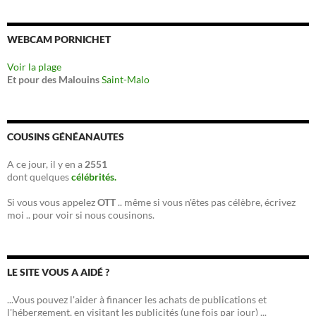
WEBCAM PORNICHET
Voir la plage
Et pour des Malouins
Saint-Malo
COUSINS GÉNÉANAUTES
A ce jour, il y en a
2551
dont quelques
célébrités.
Si vous vous appelez
OTT
.. même si vous n'êtes pas célèbre, écrivez
moi .. pour voir si nous cousinons.
LE SITE VOUS A AIDÉ ?
...Vous pouvez l'aider à financer les achats de publications et
l'hébergement, en visitant les publicités (une fois par jour) ...