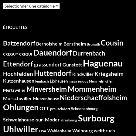
Catégories
ÉTIQUETTES
Cousin
Batzendorf
Berstheim
Bernolsheim
Brumath
Dauendorf
Durrenbach
CREQUY
CRIQUI
Haguenau
Ettendorf
grassendorf
Gunstett
Huttendorf
Hochfelden
Kriegsheim
Kindwiller
Kutzenhausen
Lixhausen
lembach
malgré nous
Memmelshoffen
Mommenheim
Minversheim
Mertzwiller
Niederschaeffolsheim
Morschwiller
Mutzenhouse
Ohlungen
OTT
Schoenenbourg
preuschdorf
Surbourg
Schweighouse-sur-Moder
strasbourg
Uhlwiller
Walbourg
weitbruch
Wahlenheim
USA