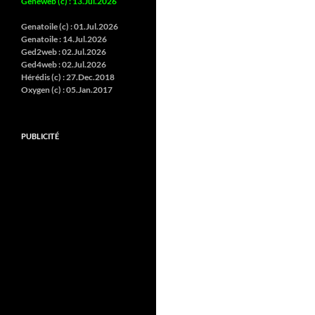
Geneweb (c)
:
13.Jul.2026
Genatoile (c) :
01.Jul.2026
Genatoile :
14.Jul.2026
Ged2web :
02.Jul.2026
Ged4web :
02.Jul.2026
Hérédis (c) :
27.Dec.2018
Oxygen (c) :
05.Jan.2017
PUBLICITÉ