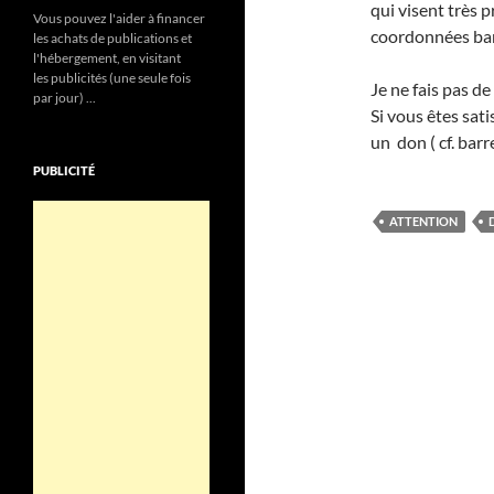
qui visent très 
Vous pouvez l'aider à financer
coordonnées ban
les achats de publications et
l'hébergement, en visitant
les publicités (une seule fois
Je ne fais pas d
par jour) ...
Si vous êtes sati
un don ( cf. barr
PUBLICITÉ
ATTENTION