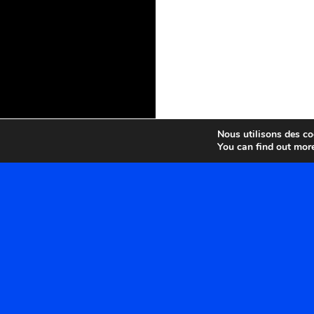
Nous utilisons des coo
You can find out mor
MÉTA
CATÉGORIES
Catégories
Connexion
Flux des publications
Flux des commentaires
Site de WordPress-FR