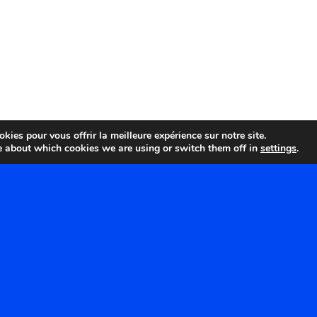
kies pour vous offrir la meilleure expérience sur notre site.
e about which cookies we are using or switch them off in
settings
.
ÉTIQUETTES
Batzendorf
Bernolsheim
Cousin
Berstheim
CREQ
Brumath