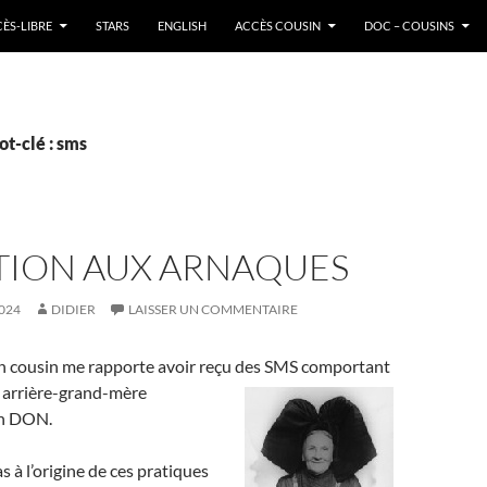
ÈS-LIBRE
STARS
ENGLISH
ACCÈS COUSIN
DOC – COUSINS
t-clé : sms
TION AUX ARNAQUES
024
DIDIER
LAISSER UN COMMENTAIRE
un cousin me rapporte avoir reçu des SMS
comportant
 arrière-grand-mère
n DON.
s à l’origine de ces pratiques