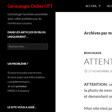
Recherche
Généalogie Didier OTT
ACCUEIL
ACC
Aller
Généalogie familiale assemblée
avec celles publiées par de
au
nombreux cousins
contenu
DANS LES ARTICLES DU BLOG
Archives par mo
UNIQUEMENT …
Rechercher :
BON USAGE
ATTEN
UN PROBLÈME ?
17 NOVEMBRE 2
Si vous trouvez une erreur ,
Si vous avez une information
complémentaire, ..
ATTENTION
, 
Je suis
preneur
la photo de mon
MERCI d'avance
et demandant u
LE SITE VOUS A AIDÉ ..
Mon site n’est pa