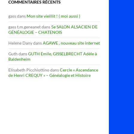
COMMENTAIRES RÉCENTS
gass
dans
Mon site vieillit ! ( moi aussi )
gass t.m.geneanet
dans
5e SALON ALSACIEN DE
GÉNÉALOGIE – CHATENOIS
Helene Dany
dans
AGAWE , nouveau site internet
Guth
dans
GUTH Emile, GISSELBRECHT Adèle à
Baldenheim
Elisabeth Picchiottino
dans
Cercle « Ascendance
de Henri CREQUY » – Généalogie et Histoire