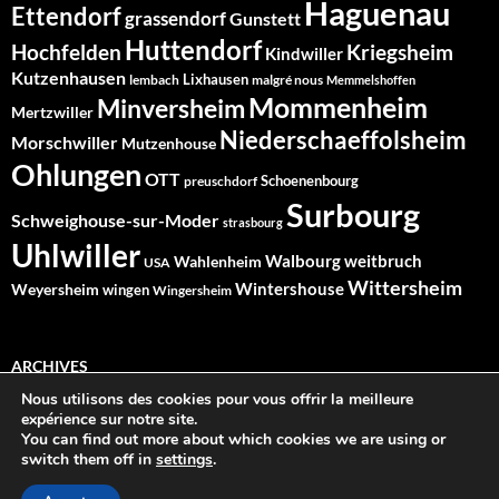
Haguenau
Ettendorf
grassendorf
Gunstett
Huttendorf
Hochfelden
Kriegsheim
Kindwiller
Kutzenhausen
Lixhausen
lembach
malgré nous
Memmelshoffen
Mommenheim
Minversheim
Mertzwiller
Niederschaeffolsheim
Morschwiller
Mutzenhouse
Ohlungen
OTT
Schoenenbourg
preuschdorf
Surbourg
Schweighouse-sur-Moder
strasbourg
Uhlwiller
Walbourg
weitbruch
Wahlenheim
USA
Wittersheim
Wintershouse
Weyersheim
wingen
Wingersheim
ARCHIVES
Nous utilisons des cookies pour vous offrir la meilleure
Archives
expérience sur notre site.
You can find out more about which cookies we are using or
switch them off in
settings
.