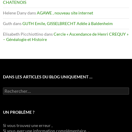
CHATENOIS
Helene Dany
dans
AGAWE , nouveau site internet
Guth
dans
GUTH Emile, GISSELBRECHT Adèle à Baldenheim
Elisabeth Picchiottino
dans
Cercle « Ascendance de Henri CREQUY »
– Généalogie et Histoire
DANS LES ARTICLES DU BLOG UNIQUEMENT …
Rechercher :
UN PROBLÈME ?
Si vous trouvez une erreur ,
Si vous avez une information complémentaire, ..