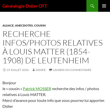
Aller
Recherche
Généalogie Didier OTT
au
MENU
contenu
PRINCI
ALSACE
,
ANECDOTES
,
COUSIN
RECHERCHE
INFOS/PHOTOS RELATIVES
À LOUIS MATTER (1854-
1908) DE LEUTENHEIM
19 JUILLET 2026
DIDIER
LAISSER UN COMMENTAIRE
Bonjour
le « cousin »
Patrick MOSSER
recherche des infos / photos
relatives à Louis MATTER.
Merci d’avance pour toute info que vous pourrez lui apporter.
Didier