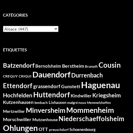
CATÉGORIES
Catégories
ÉTIQUETTES
Cousin
Batzendorf
Berstheim
Bernolsheim
Brumath
Dauendorf
Durrenbach
CREQUY
CRIQUI
Haguenau
Ettendorf
grassendorf
Gunstett
Huttendorf
Hochfelden
Kriegsheim
Kindwiller
Kutzenhausen
Lixhausen
lembach
malgré nous
Memmelshoffen
Mommenheim
Minversheim
Mertzwiller
Niederschaeffolsheim
Morschwiller
Mutzenhouse
Ohlungen
OTT
Schoenenbourg
preuschdorf