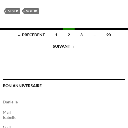
MEYER
VOEUX
Navigation
← PRÉCÉDENT
1
2
3
…
90
des
SUIVANT →
articles
BON ANNIVERSAIRE
Danielle
Mail
Isabelle
Mail