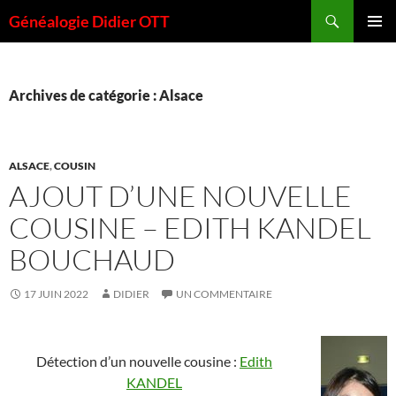
Aller
Recherche
Généalogie Didier OTT
au
MENU
contenu
PRINCI
Archives de catégorie : Alsace
ALSACE
,
COUSIN
AJOUT D’UNE NOUVELLE
COUSINE – EDITH KANDEL
BOUCHAUD
17 JUIN 2022
DIDIER
UN COMMENTAIRE
Détection d’un nouvelle cousine :
Edith
KANDEL