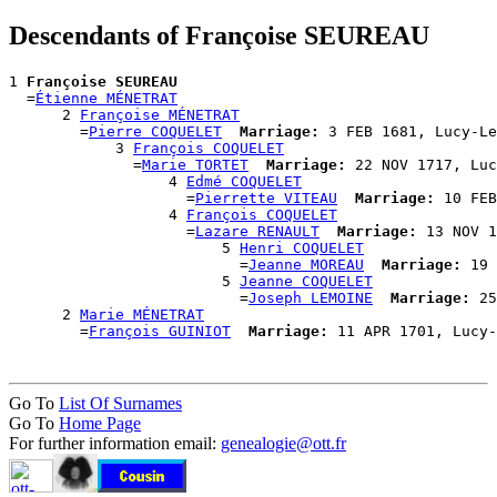
Descendants of Françoise SEUREAU
1 
Françoise SEUREAU
  =
Étienne MÉNETRAT
      2 
Françoise MÉNETRAT
        =
Pierre COQUELET
Marriage:
 3 FEB 1681, Lucy-Le
            3 
François COQUELET
              =
Marie TORTET
Marriage:
 22 NOV 1717, Luc
                  4 
Edmé COQUELET
                    =
Pierrette VITEAU
Marriage:
 10 FEB
                  4 
François COQUELET
                    =
Lazare RENAULT
Marriage:
 13 NOV 1
                        5 
Henri COQUELET
                          =
Jeanne MOREAU
Marriage:
 19 
                        5 
Jeanne COQUELET
                          =
Joseph LEMOINE
Marriage:
 25
      2 
Marie MÉNETRAT
        =
François GUINIOT
Marriage:
Go To
List Of Surnames
Go To
Home Page
For further information email:
genealogie@ott.fr