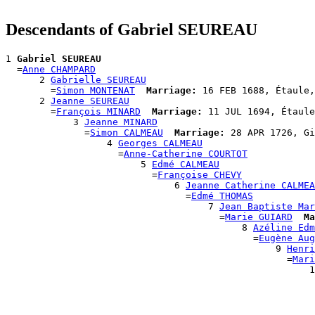
Descendants of Gabriel SEUREAU
1 
Gabriel SEUREAU
  =
Anne CHAMPARD
      2 
Gabrielle SEUREAU
        =
Simon MONTENAT
Marriage:
 16 FEB 1688, Étaule,
      2 
Jeanne SEUREAU
        =
François MINARD
Marriage:
 11 JUL 1694, Étaule
            3 
Jeanne MINARD
              =
Simon CALMEAU
Marriage:
 28 APR 1726, Gi
                  4 
Georges CALMEAU
                    =
Anne-Catherine COURTOT
                        5 
Edmé CALMEAU
                          =
Françoise CHEVY
                              6 
Jeanne Catherine CALMEA
                                =
Edmé THOMAS
                                    7 
Jean Baptiste Mar
                                      =
Marie GUIARD
Ma
                                          8 
Azéline Edm
                                            =
Eugène Aug
                                                9 
Henri
                                                  =
Mari
                                                      1
                                                       
                                                       
                                                       
                                                       