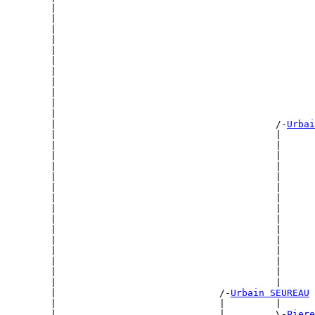
        |                                              
        |                                              
        |                                              
        |                                              
        |                                              
        |                                              
        |                                              
        |                                              
        |                                              
        |                                              
        |                                              
        |                                       /-
Urbai
        |                                       |      
        |                                       |      
        |                                       |      
        |                                       |      
        |                                       |      
        |                                       |      
        |                                       |      
        |                                       |      
        |                                       |      
        |                                       |      
        |                                       |      
        |                                       |      
        |                                       |      
        |                                       |      
        |                                       |      
        |                             /-
Urbain SEUREAU
        |                             |         |      
        |                             |         \-
Piere