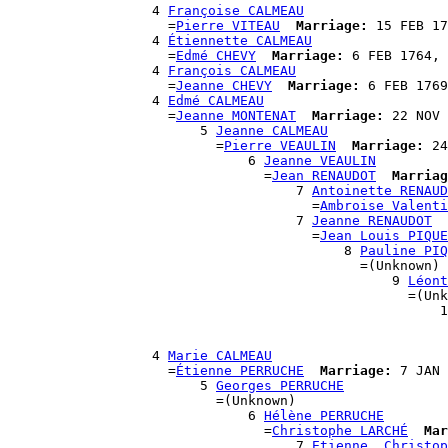
                  4 
Françoise CALMEAU
                    =
Pierre VITEAU
Marriage:
 15 FEB 17
                  4 
Étiennette CALMEAU
                    =
Edmé CHEVY
Marriage:
 6 FEB 1764, 
                  4 
François CALMEAU
                    =
Jeanne CHEVY
Marriage:
 6 FEB 1769
                  4 
Edmé CALMEAU
                    =
Jeanne MONTENAT
Marriage:
 22 NOV 
                        5 
Jeanne CALMEAU
                          =
Pierre VEAULIN
Marriage:
 24
                              6 
Jeanne VEAULIN
                                =
Jean RENAUDOT
Marriag
                                    7 
Antoinette RENAUD
                                      =
Ambroise Valenti
                                    7 
Jeanne RENAUDOT
                                      =
Jean Louis PIQUE
                                          8 
Pauline PIQ
                                            =(Unknown)

                                                9 
Léont
                                                  =(Unk
                                                      1
                                                       
                                                       
                  4 
Marie CALMEAU
                    =
Étienne PERRUCHE
Marriage:
 7 JAN 
                        5 
Georges PERRUCHE
                          =(Unknown)

                              6 
Hélène PERRUCHE
                                =
Christophe LARCHÉ
Mar
                                    7 
Etienne, Christop