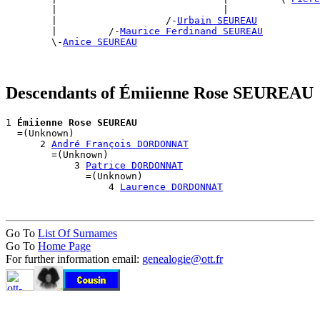
        |                             |                
        |                   /-
Urbain SEUREAU
        |         /-
Maurice Ferdinand SEUREAU
        \-
Anice SEUREAU
Descendants of Émiienne Rose SEUREAU
1 
Émiienne Rose SEUREAU
  =(Unknown)

      2 
André François DORDONNAT
        =(Unknown)

            3 
Patrice DORDONNAT
              =(Unknown)

                  4 
Laurence DORDONNAT
Go To
List Of Surnames
Go To
Home Page
For further information email:
genealogie@ott.fr