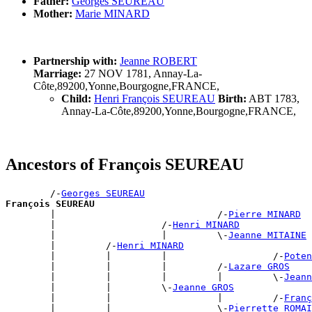
Father:
Georges SEUREAU
Mother:
Marie MINARD
Partnership with:
Jeanne ROBERT
Marriage:
27 NOV 1781, Annay-La-
Côte,89200,Yonne,Bourgogne,FRANCE,
Child:
Henri François SEUREAU
Birth:
ABT 1783,
Annay-La-Côte,89200,Yonne,Bourgogne,FRANCE,
Ancestors of François SEUREAU
        /-
Georges SEUREAU
François SEUREAU

        |                             /-
Pierre MINARD
        |                   /-
Henri MINARD
        |                   |         \-
Jeanne MITAINE
        |         /-
Henri MINARD
        |         |         |                   /-
Poten
        |         |         |         /-
Lazare GROS
        |         |         |         |         \-
Jeann
        |         |         \-
Jeanne GROS
        |         |                   |         /-
Franç
        |         |                   \-
Pierrette ROMAI