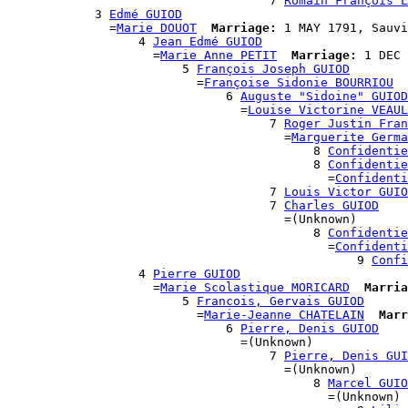
                                    7 
Romain François L
            3 
Edmé GUIOD
              =
Marie DOUOT
Marriage:
 1 MAY 1791, Sauvi
                  4 
Jean Edmé GUIOD
                    =
Marie Anne PETIT
Marriage:
 1 DEC 
                        5 
François Joseph GUIOD
                          =
Françoise Sidonie BOURRIOU
                              6 
Auguste "Sidoine" GUIOD
                                =
Louise Victorine VEAUL
                                    7 
Roger Justin Fran
                                      =
Marguerite Germa
                                          8 
Confidentie
                                          8 
Confidentie
                                            =
Confidenti
                                    7 
Louis Victor GUIO
                                    7 
Charles GUIOD
                                      =(Unknown)

                                          8 
Confidentie
                                            =
Confidenti
                                                9 
Confi
                  4 
Pierre GUIOD
                    =
Marie Scolastique MORICARD
Marria
                        5 
Francois, Gervais GUIOD
                          =
Marie-Jeanne CHATELAIN
Marr
                              6 
Pierre, Denis GUIOD
                                =(Unknown)

                                    7 
Pierre, Denis GUI
                                      =(Unknown)

                                          8 
Marcel GUIO
                                            =(Unknown)
