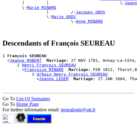
        |         |                             \-
Jeann
        \-
Marie MINARD
                  |         /-
Jacques GROS
                  \-
Marie GROS
                            \-
Anne MINARD
Descendants of François SEUREAU
1 
François SEUREAU
  =
Jeanne ROBERT
Marriage:
 27 NOV 1781, Annay-La-Côte,
      2 
Henri François SEUREAU
        =
Françoise MINARD
Marriage:
 FEB 1812, Tharot,8
            3 
Urbain Henry François SEUREAU
              =
Jeanne LEGER
Marriage:
Go To
List Of Surnames
Go To
Home Page
For further information email:
genealogie@ott.fr