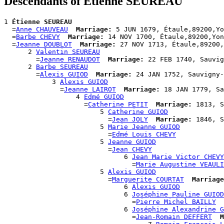
Descendants of Étienne SEUREAU
1 
Étienne SEUREAU
  =
Anne CHAUVEAU
Marriage:
 5 JUN 1679, Étaule,89200,Yo
  =
Barbe CHEVY
Marriage:
 14 NOV 1700, Étaule,89200,Yon
  =
Jeanne DOUBLOT
Marriage:
 27 NOV 1713, Étaule,89200,
      2 
Valentin SEUREAU
        =
Jeanne RENAUDOT
Marriage:
 22 FEB 1740, Sauvig
      2 
Barbe SEUREAU
        =
Alexis GUIOD
Marriage:
 24 JAN 1752, Sauvigny-
            3 
Alexis GUIOD
              =
Jeanne LAIROT
Marriage:
 18 JAN 1779, Sa
                  4 
Edmé GUIOD
                    =
Catherine PETIT
Marriage:
 1813, S
                        5 
Catherine GUIOD
                          =
Jean JOLY
Marriage:
 1846, S
                        5 
Marie Jeanne GUIOD
                          =
Edmé Louis CHEVY
                        5 
Jeanne GUIOD
                          =
Jean CHEVY
                              6 
Jean Marie Victor CHEVY
                                =
Marie Augustine VEAULI
                        5 
Alexis GUIOD
                          =
Marguerite COURTAT
Marriage
                              6 
Alexis GUIOD
                              6 
Joséphine Pauline GUIOD
                                =
Pierre Michel BAILLY
                              6 
Joséphine Alexandrine G
                                =
Jean-Romain DEFFERT
M