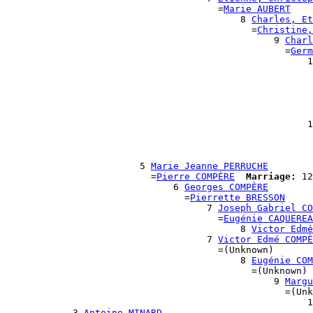
                                      =
Marie AUBERT
                                          8 
Charles, Et
                                            =
Christine,
                                                9 
Charl
                                                  =
Germ
                                                      1
                                                       
                                                       
                                                       
                                                       
                                                       
                                                      1
                                                       
                                                       
                                                       
                        5 
Marie Jeanne PERRUCHE
                          =
Pierre COMPÈRE
Marriage:
 12
                              6 
Georges COMPÈRE
                                =
Pierrette BRESSON
                                    7 
Joseph Gabriel CO
                                      =
Eugénie CAQUEREA
                                          8 
Victor Edmé
                                    7 
Victor Edmé COMPÈ
                                      =(Unknown)

                                          8 
Eugénie COM
                                            =(Unknown)

                                                9 
Margu
                                                  =(Unk
                                                      1
            3 
Antoine MINARD