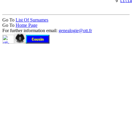
                                                9 
Lilia
Go To
List Of Surnames
Go To
Home Page
For further information email:
genealogie@ott.fr