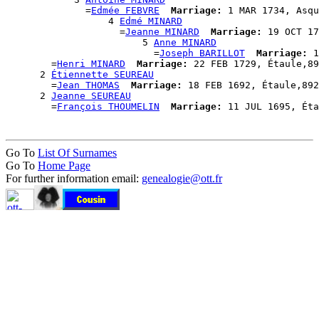
              =
Edmée FEBVRE
Marriage:
 1 MAR 1734, Asqu
                  4 
Edmé MINARD
                    =
Jeanne MINARD
Marriage:
 19 OCT 17
                        5 
Anne MINARD
                          =
Joseph BARILLOT
Marriage:
 1
        =
Henri MINARD
Marriage:
 22 FEB 1729, Étaule,89
      2 
Étiennette SEUREAU
        =
Jean THOMAS
Marriage:
 18 FEB 1692, Étaule,892
      2 
Jeanne SEUREAU
        =
François THOUMELIN
Marriage:
Go To
List Of Surnames
Go To
Home Page
For further information email:
genealogie@ott.fr